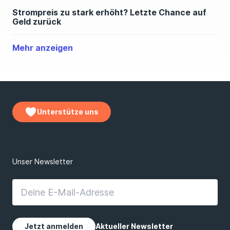
Strompreis zu stark erhöht? Letzte Chance auf
Geld zurück
Mehr anzeigen
Hitzewelle: Wie beeinflusst sie die Strompreise?
Urteil gegen Stromanbieter: Hol Dir jetzt Geld
zurück
Unterstütze uns
Machst Du diesen Denkfehler beim E-Auto?
Zu hohes Einkommen? Diese E-Auto-Förderung
gibt's für alle
THG-Prämie 2026 : Für Dein E-Auto winken 300
Euro Prämie pro Jahr