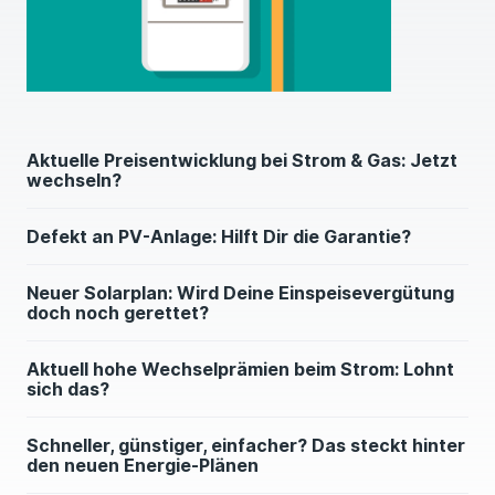
steuerfrei und ohne Finanzamt läuft
Strompreis 2026: Wie viel kostet Dich Strom jetzt
und in Zukunft?
Energieeffizienzklasse: Energielabels für
Elektrogeräte helfen Dir beim Sparen
Aktuelle Preisentwicklung bei Strom & Gas: Jetzt
wechseln?
Stromanbieter wechseln: In zehn Minuten zu
einem besseren Stromvertrag
Defekt an PV-Anlage: Hilft Dir die Garantie?
Variable Stromtarife: Variabel, flexibel,
Neuer Solarplan: Wird Deine Einspeisevergütung
dynamisch: Wenn Dein Stromtarif regelmäßig am
doch noch gerettet?
Preisrad dreht
Aktuell hohe Wechselprämien beim Strom: Lohnt
sich das?
Schneller, günstiger, einfacher? Das steckt hinter
den neuen Energie-Plänen