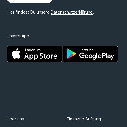
Risiko bei Photovoltaik: So planst Du jetzt richtig
und günstig
PV-Anlage anmelden : Registriere Deine
Solaranlage und sichere Dir damit Geld
Unsere App
E-Auto Förderung 2026 : Bis zu 6.000 Euro Prämie
für Kauf und Leasing Deines neuen E-Autos
Hol Dir bis zu 6.000 € E-Auto-Förderung: Antrag
ist jetzt möglich
Über uns
Finanztip Stiftung