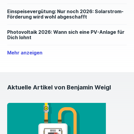
Einspeisevergütung: Nur noch 2026: Solarstrom-
Förderung wird wohl abgeschafft
Photovoltaik 2026: Wann sich eine PV-Anlage für
Dich lohnt
Mehr anzeigen
Balkonkraftwerk-Förderung 2026: Bis zu 500
Euro Zuschuss für Deine Balkon-Solaranlage
Aktuelle Artikel von Benjamin Weigl
CO2-Preis / CO2-Steuer: Wie teuer werden
Tanken und Heizen in Zukunft?
PV Speicher: Wann lohnt sich ein
Batteriespeicher für Deine Solaranlage?
Photovoltaik-Steuer: Wie Deine PV-Anlage