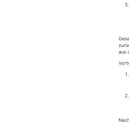
Gesa
zurü
aus 
Vorte
Nach