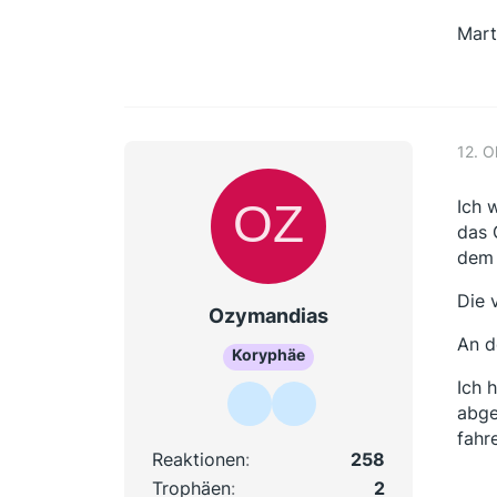
Mart
12. 
Ich 
das 
dem 
Die 
Ozymandias
An d
Koryphäe
Ich 
abge
fahr
Reaktionen
258
Trophäen
2