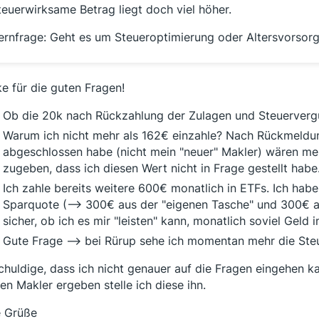
teuerwirksame Betrag liegt doch viel höher.
ernfrage: Geht es um Steueroptimierung oder Altersvorsor
e für die guten Fragen!
Ob die 20k nach Rückzahlung der Zulagen und Steuervergü
Warum ich nicht mehr als 162€ einzahle? Nach Rückmeldun
abgeschlossen habe (nicht mein "neuer" Makler) wären mehr
zugeben, dass ich diesen Wert nicht in Frage gestellt habe
Ich zahle bereits weitere 600€ monatlich in ETFs. Ich hab
Sparquote (--> 300€ aus der "eigenen Tasche" und 300€ au
sicher, ob ich es mir "leisten" kann, monatlich soviel Geld 
Gute Frage --> bei Rürup sehe ich momentan mehr die Ste
chuldige, dass ich nicht genauer auf die Fragen eingehen k
en Makler ergeben stelle ich diese ihn.
e Grüße