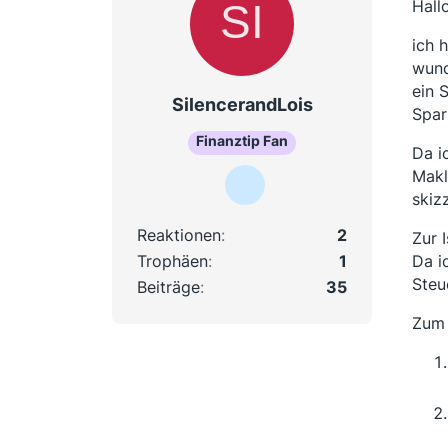
Hall
ich 
wund
ein 
SilencerandLois
Spar
Finanztip Fan
Da i
Makl
skiz
Reaktionen
2
Zur 
Trophäen
1
Da i
Steu
Beiträge
35
Zum 