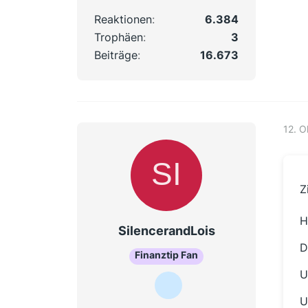
Reaktionen
6.384
Trophäen
3
Beiträge
16.673
12. 
Z
H
SilencerandLois
D
Finanztip Fan
U
U