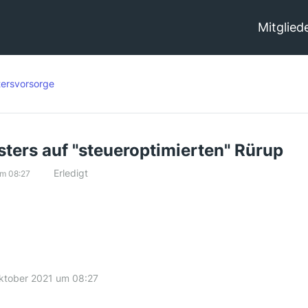
Mitglied
tersvorsorge
ters auf "steueroptimierten" Rürup
Erledigt
um 08:27
ktober 2021 um 08:27