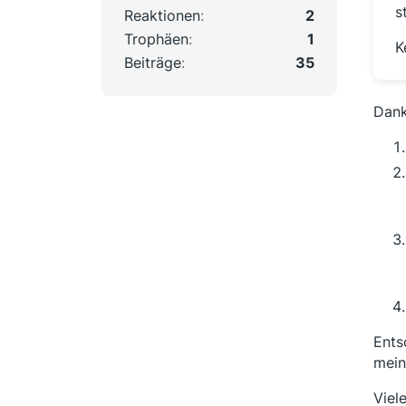
s
Reaktionen
2
Trophäen
1
K
Beiträge
35
Dank
Ents
mein
Viel