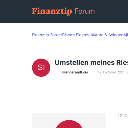
Finanztip Forum
Private Finanzen
Konto & Anlegen
Al
Umstellen meines Ries
SilencerandLois
12. Oktober 2021 
12. O