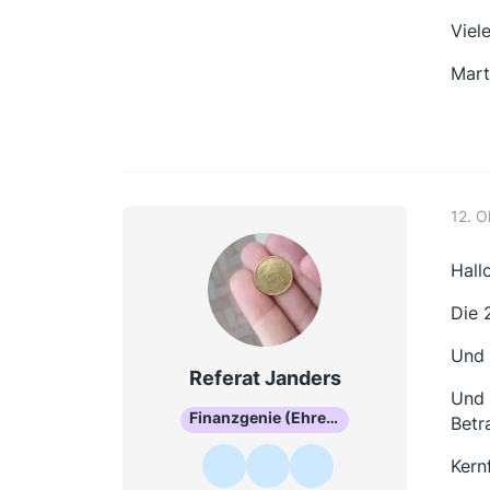
Viel
Mart
12. 
Hallo
Die 
Und 
Referat Janders
Und 
Finanzgenie (Ehrenmitglied)
Betr
Kern