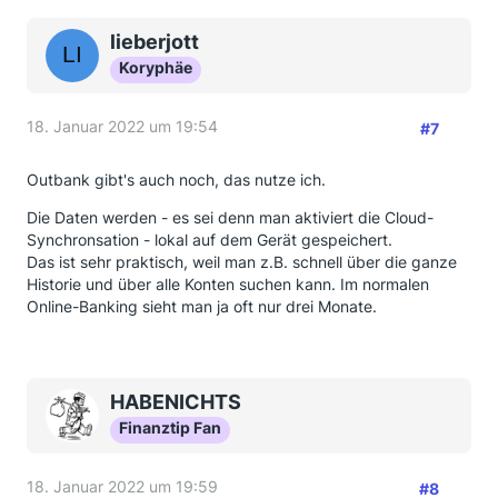
Es gibt viele solcher Apps, für Finanzblick habe ich
mich auf Grud eines Tests in der Zeitschrift c`t
lieberjott
entschlossen.
Koryphäe
Viele Grüße
18. Januar 2022 um 19:54
Habenichts
#7
Nachtrag: Transaktionen, Bearbeitung von
Outbank gibt's auch noch, das nutze ich.
Daueraufträgen, Rechnungen abfotografieren,
ausgaben kategorisieren usw. geht damit auch.
Die Daten werden - es sei denn man aktiviert die Cloud-
Synchronsation - lokal auf dem Gerät gespeichert.
Das ist sehr praktisch, weil man z.B. schnell über die ganze
Historie und über alle Konten suchen kann. Im normalen
Online-Banking sieht man ja oft nur drei Monate.
HABENICHTS
Finanztip Fan
18. Januar 2022 um 19:59
#8