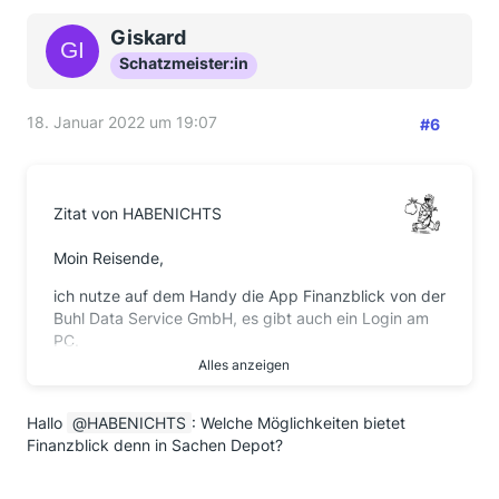
Giskard
Schatzmeister:in
18. Januar 2022 um 19:07
#6
Zitat von HABENICHTS
Moin Reisende,
ich nutze auf dem Handy die App Finanzblick von der
Buhl Data Service GmbH, es gibt auch ein Login am
PC.
Alles anzeigen
Hier lasse ich mir aktuell mehrere Girokonten, mein
Kreditkartenkonto, Paypal und mein Depot anzeigen.
Hallo
Mein Bargeld (nicht das in der Hosentasche sondern
HABENICHTS
: Welche Möglichkeiten bietet
Finanzblick denn in Sachen Depot?
den Notgroschen unterm Kopfkissen) trage ich
manuell ein.