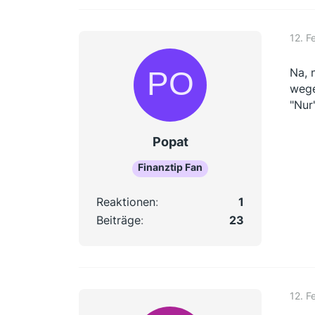
12. F
Na, 
wege
"Nur
Popat
Finanztip Fan
Reaktionen
1
Beiträge
23
12. F