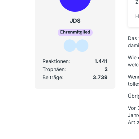
Z
H
JDS
Ehrenmitglied
Das 
dami
Wie 
Reaktionen
1.441
welc
Trophäen
2
Wenn
Beiträge
3.739
toll
Übri
Vor 
Jahr
Art 