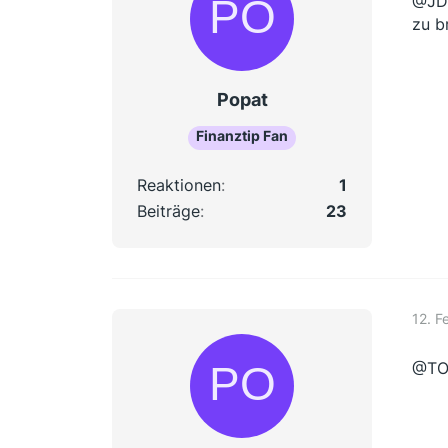
@JD 
zu b
Popat
Finanztip Fan
Reaktionen
1
Beiträge
23
12. F
@TO 