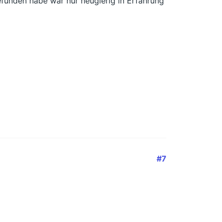
gefunden habe war nur neugierig in Erfahrung
#7