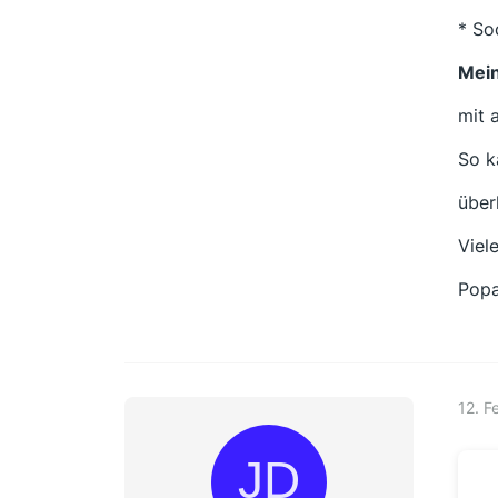
* So
Mei
mit 
So k
über
Viel
Popa
12. F