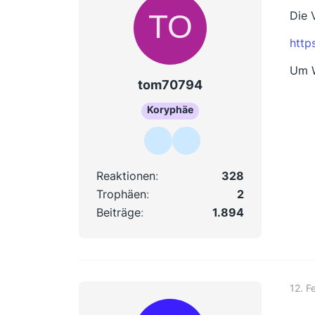
Die 
http
Um W
tom70794
Koryphäe
Reaktionen
328
Trophäen
2
Beiträge
1.894
12. F