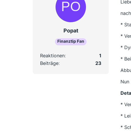
Lieb
nach
* St
Popat
* Ve
Finanztip Fan
* Dy
Reaktionen
1
* Be
Beiträge
23
Abbu
Nun 
Deta
* Ve
* Le
* Sc