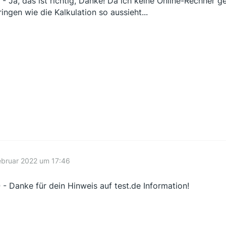
- Ja, das ist richtig, Danke! Da ich keine Online-Rechner 
ringen wie die Kalkulation so aussieht...
ebruar 2022 um 17:46
- Danke für dein Hinweis auf test.de Information!