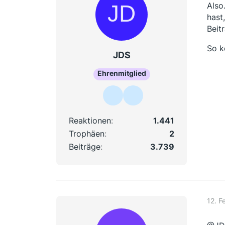
Also
hast
Beit
So k
JDS
Ehrenmitglied
Reaktionen
1.441
Trophäen
2
Beiträge
3.739
12. F