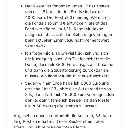
Der Riester ist fondsgebunden. Er hat Kosten
von ca. 1,8% p.a. In den Fonds sind aktuell
4000 Euro. Der Rest ist Sicherung. Wenn sich
die Fonds also um 3% entwickeln, steigt das
Fondsvermögen um 1,2%. Kann
ich
davon
ausgehen, dass sich das Sicherungsvermögen
beim aktuellen Zinsniveau nicht nennenswert
verändert?
Ich
frage
mich
, ab wieviel Rückzahlung sich
die Kündigung lohnt. Am Telefon schätzte die
Dame, dass
ich
8500 Euro ausgezahlt bekäme
und dann die Steuerförderung zurückzahlen
müsste. Wo finde
ich
die im Steuerbescheid?
Sagen wir, am Ende habe
ich
6000 Euro und
erreiche über 33 Jahre eine Aktienrendite von
3 %, dann hätte
ich
16.000 Euro Vermögen.
Ich
denke, damit fahre
ich
besser
als den Riester
bis 2050 beitragsfrei stehen zu lassen.
Abgesehen davon nervt
mich
die Aussicht, 33 Jahre
lang Post zu erhalten. Dieser Riester ist ein totes
Pferd, und
ich
reite keine toten Pferde.