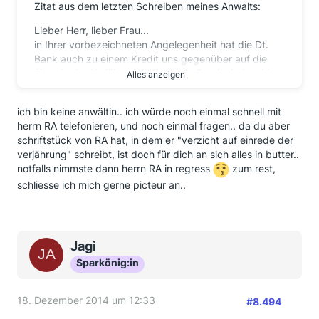
Zitat aus dem letzten Schreiben meines Anwalts:
Lieber Herr, lieber Frau...
in Ihrer vorbezeichneten Angelegenheit hat die Dt.
Bank auch zu einem Kredit uns gegenüber auf die
Einrede der Verjährung verzichtet. Damit sind wohl
Alles anzeigen
auch mit Ihren Rückantworten alle Kredite der
Deutschen Bank erfasst, es wurde entsprechend auf
ich bin keine anwältin.. ich würde noch einmal schnell mit
die Einrede der Verjährung, soweit nicht schon
herrn RA telefonieren, und noch einmal fragen.. da du aber
Verjährung eingetreten ist, verzichtet. Insofern bedarf
schriftstück von RA hat, in dem er "verzicht auf einrede der
es nach diesseitiger Überprüfung keines
verjährung" schreibt, ist doch für dich an sich alles in butter..
Mahnverfahrens mehr gegen die Deutsche Bank.
notfalls nimmste dann herrn RA in regress
zum rest,
schliesse ich mich gerne picteur an..
Die Frage der Verzinsung der Bearbeitungsgebühr
werden wir noch einmal überprüfen. Die Sache ist
insofern noch nicht geklärt.
Gegen die Santander werden wir entsprechend das
Jagi
Mahnverfahren einleiten.
Sparkönig:in
Mit freundlichen Grüßen
18. Dezember 2014 um 12:33
#8.494