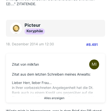
(2)...." ZITATENDE.
Picteur
Koryphäe
18. Dezember 2014 um 12:30
#8.491
Zitat von milkfan
Zitat aus dem letzten Schreiben meines Anwalts:
Lieber Herr, lieber Frau...
in Ihrer vorbezeichneten Angelegenheit hat die Dt.
Bank auch zu einem Kredit uns gegenüber auf die
Einrede der Verjährung verzichtet. Damit sind wohl
Alles anzeigen
auch mit Ihren Rückantworten alle Kredite der
Deutschen Bank erfasst, es wurde entsprechend auf
Würde mich ja interessieren, was in dem Brief der DB stand.