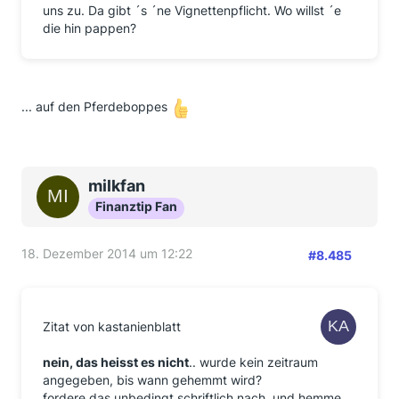
uns zu. Da gibt ´s ´ne Vignettenpflicht. Wo willst ´e
die hin pappen?
... auf den Pferdeboppes
milkfan
Finanztip Fan
18. Dezember 2014 um 12:22
#8.485
Zitat von kastanienblatt
nein, das heisst es nicht
.. wurde kein zeitraum
angegeben, bis wann gehemmt wird?
fordere das unbedingt schriftlich nach, und hemme