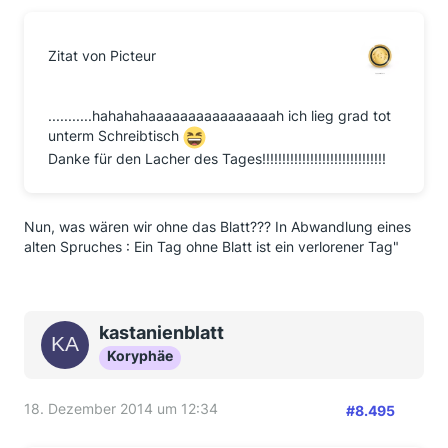
Das glaube ich ja einfach nicht! Dass der Brief ohne
Verjährungsdatum nicht unbefristet hemmt, muss der
Zitat von Picteur
Anwalt doch WISSEN!! Oder hat der Brief mit der
Fristsetzung zur Zahlung bis 18.12. schon die
Verjährung gehemmt?
...........hahahahaaaaaaaaaaaaaaaah ich lieg grad tot
Ich glaube langsam, dass wir am Ende völlig ohne
unterm Schreibtisch
Geld dastehen
Danke für den Lacher des Tages!!!!!!!!!!!!!!!!!!!!!!!!!!!!!!!
Nun, was wären wir ohne das Blatt??? In Abwandlung eines
alten Spruches : Ein Tag ohne Blatt ist ein verlorener Tag"
kastanienblatt
Koryphäe
18. Dezember 2014 um 12:34
#8.495