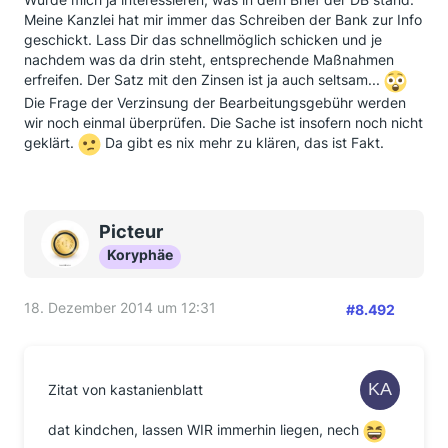
die Einrede der Verjährung, soweit nicht schon
Meine Kanzlei hat mir immer das Schreiben der Bank zur Info
Verjährung eingetreten ist, verzichtet. Insofern bedarf
geschickt. Lass Dir das schnellmöglich schicken und je
es nach diesseitiger Überprüfung keines
nachdem was da drin steht, entsprechende Maßnahmen
Mahnverfahrens mehr gegen die Deutsche Bank.
erfreifen. Der Satz mit den Zinsen ist ja auch seltsam...
Die Frage der Verzinsung der Bearbeitungsgebühr werden
Die Frage der Verzinsung der Bearbeitungsgebühr
wir noch einmal überprüfen. Die Sache ist insofern noch nicht
werden wir noch einmal überprüfen. Die Sache ist
geklärt.
Da gibt es nix mehr zu klären, das ist Fakt.
insofern noch nicht geklärt.
Gegen die Santander werden wir entsprechend das
Mahnverfahren einleiten.
Picteur
Mit freundlichen Grüßen
Koryphäe
18. Dezember 2014 um 12:31
#8.492
Das glaube ich ja einfach nicht! Dass der Brief ohne
Verjährungsdatum nicht unbefristet hemmt, muss der
Anwalt doch WISSEN!! Oder hat der Brief mit der
Fristsetzung zur Zahlung bis 18.12. schon die
Zitat von kastanienblatt
Verjährung gehemmt?
Ich glaube langsam, dass wir am Ende völlig ohne
dat kindchen, lassen WIR immerhin liegen, nech
Geld dastehen