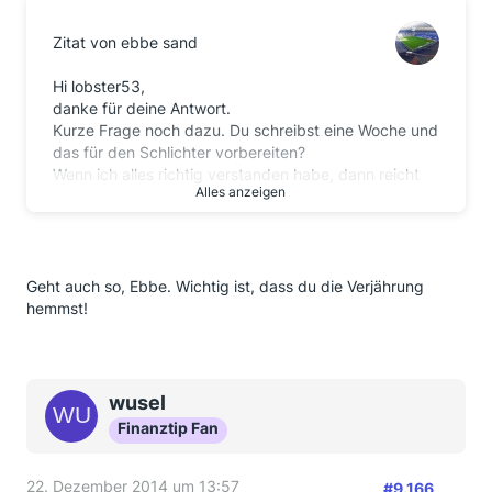
Zitat von ebbe sand
Hi lobster53,
danke für deine Antwort.
Kurze Frage noch dazu. Du schreibst eine Woche und
das für den Schlichter vorbereiten?
Wenn ich alles richtig verstanden habe, dann reicht
Alles anzeigen
das Schreiben an die Bank doch nicht alleine aus um
die Verjährung zu hemmen und das Ganze muss
parallel bis zum Jahresende beim OM eingegangen
sein.
Dann könnte ich also auch der Bank eine 3
Geht auch so, Ebbe. Wichtig ist, dass du die Verjährung
Wochenfrist geben, da die Hemmung der Verjährung
hemmst!
doch beim OM
fristgerecht eingereicht wurde
wusel
Finanztip Fan
22. Dezember 2014 um 13:57
#9.166