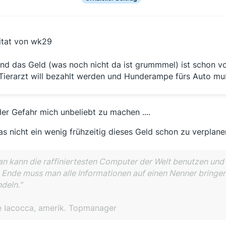
itat von wk29
nd das Geld (was noch nicht da ist grummmel) ist schon vo
 Tierarzt will bezahlt werden und Hunderampe fürs Auto muß 
der Gefahr mich unbeliebt zu machen ....
das nicht ein wenig frühzeitig dieses Geld schon zu verplane
n kann die raffiniertesten Computer der Welt benutzen un
Ende muss man alle Informationen auf einen Nenner bringe
deln."
e Iacocca, amerik. Topmanager