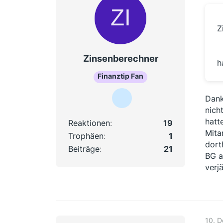
Z
Zinsenberechner
h
Finanztip Fan
Dank
nich
hatt
Reaktionen
19
Mita
Trophäen
1
dort
Beiträge
21
BG a
ver
10. 