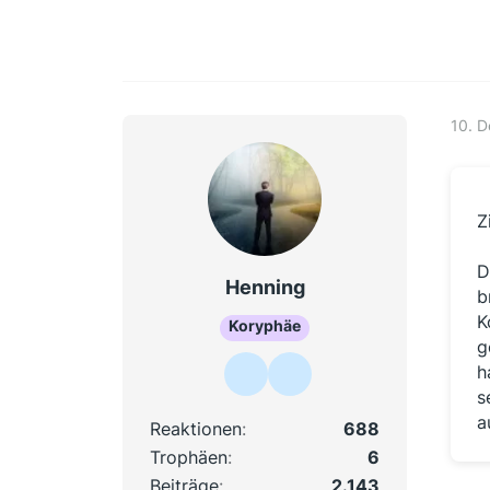
10. 
Z
D
Henning
b
K
Koryphäe
g
h
s
a
Reaktionen
688
Trophäen
6
Beiträge
2.143