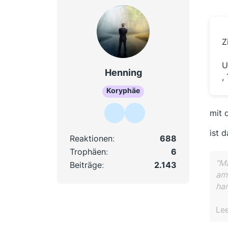
Z
U
Henning
,
Koryphäe
mit 
ist 
Reaktionen
688
Trophäen
6
"Ma
Beiträge
2.143
am 
han
Le