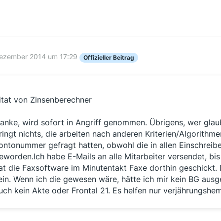
Dezember 2014 um 17:29
Offizieller Beitrag
itat von Zinsenberechner
anke, wird sofort in Angriff genommen. Übrigens, wer glau
ringt nichts, die arbeiten nach anderen Kriterien/Algorith
ontonummer gefragt hatten, obwohl die in allen Einschreibe
eworden.Ich habe E-Mails an alle Mitarbeiter versendet, bi
at die Faxsoftware im Minutentakt Faxe dorthin geschick
ein. Wenn ich die gewesen wäre, hätte ich mir kein BG ausgez
uch kein Akte oder Frontal 21. Es helfen nur verjährung