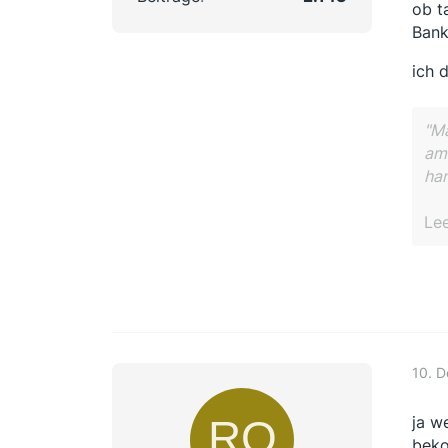
ob t
Bank
ich 
"Ma
am 
han
Le
10. 
ja w
beko