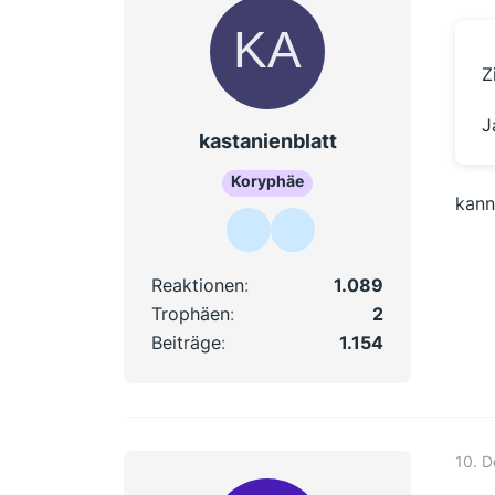
Z
J
kastanienblatt
Koryphäe
kann
Reaktionen
1.089
Trophäen
2
Beiträge
1.154
10. 