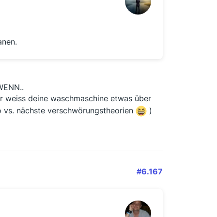
anen.
WENN..
 weiss deine waschmaschine etwas über
ino vs. nächste verschwörungstheorien
)
#6.167