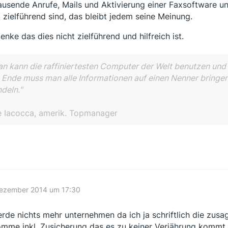
ausende Anrufe, Mails und Aktivierung einer Faxsoftware un
 zielführend sind, das bleibt jedem seine Meinung.
denke das dies nicht zielführend und hilfreich ist.
n kann die raffiniertesten Computer der Welt benutzen un
Ende muss man alle Informationen auf einen Nenner bringe
deln."
e Iacocca, amerik. Topmanager
Dezember 2014 um 17:30
erde nichts mehr unternehmen da ich ja schriftlich die zu
mme inkl. Zusicherung das es zu keiner Verjährung kommt !