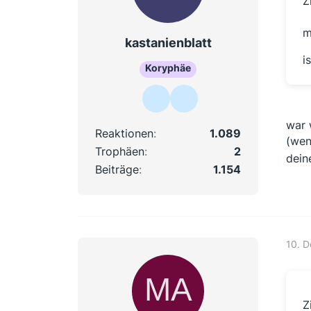
Z
m
kastanienblatt
i
Koryphäe
war 
Reaktionen
1.089
(wen
Trophäen
2
dein
Beiträge
1.154
10. 
Z