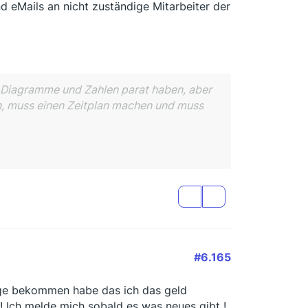
d eMails an nicht zuständige Mitarbeiter der
d Diagramme und Zahlen parat haben, aber
n, muss einen Zeitplan machen und muss
#6.165
sage bekommen habe das ich das geld
 Ich melde mich sobald es was neues gibt !