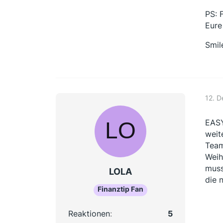
PS: 
Eure
Smil
12. 
EASY
weit
Team
Weih
muss
LOLA
die 
Finanztip Fan
Reaktionen
5