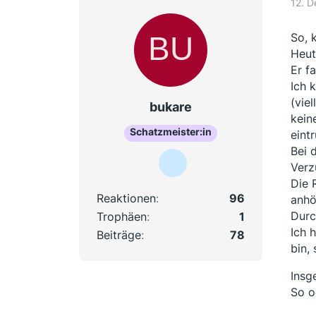
12. 
So, 
Heut
Er f
Ich 
(vie
bukare
kein
Schatzmeister:in
eintr
Bei 
Verz
Die 
Reaktionen
96
anhö
Durc
Trophäen
1
Ich 
Beiträge
78
bin,
Insg
So o