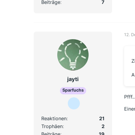
Beiträge
7
12. 
Z
A
jayti
Sparfuchs
Pfff.
Eine
Reaktionen
21
Trophäen
2
Beiträge
19