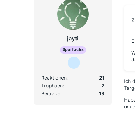
Z
jayti
E
Sparfuchs
W
d
Reaktionen
21
Ich 
Trophäen
2
Targ
Beiträge
19
Habe
um d