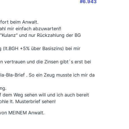
#6.943
ofort beim Anwalt.
hl mir einfach abzuwarten!!
 "Kulanz" und nur Rückzahlung der BG
g (lt.BGH +5% über Basiszins) bei mir
en vertrauen und die Zinsen gibt`s erst bei
a-Bla-Brief . So ein Zeug musste ich mir da
ng.
 dem Weg sehen will und ich auch bereit
hle lt. Musterbrief sehen!
t von MEINEM Anwalt.