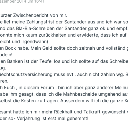
Dezember 2014 um 16:41
kurzer Zwischenbericht von mir.
e lief meine Zahlungsfrist der Santander aus und ich war s
and das Bla-Bla-Schreiben der Santander ganz ok und empfa
konnte mich kaum zurückhalten und erwiderte, dass ich auf
lleicht und irgendwann)
en Bock habe. Mein Geld sollte doch zeitnah und vollständi
udeln!
den Banken ist der Teufel los und ich sollte auf das Schreib
ug.
Rechtschutzversicherung muss evtl. auch nicht zahlen wg. Bl
ren.
h Euch , in diesem Forum , bin ich aber ganz anderer Meinu
habe ihm gesagt, dass ich die Mahnbescheide umgehend auf
 selbst die Kosten zu tragen. Ausserdem will ich die ganze Ko
esamt hatte ich mir mehr Rückhalt und Tatkraft gewünsch
der so- Verjährung ist erst mal gehemmt!