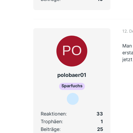
12. 
Man 
erst
jetz
polobaer01
Sparfuchs
Reaktionen
33
Trophäen
1
Beiträge
25