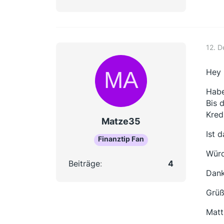
12. 
Hey 
Habe
Bis 
Kred
Matze35
Ist 
Finanztip Fan
Würd
Beiträge
4
Dank
Grü
Matt