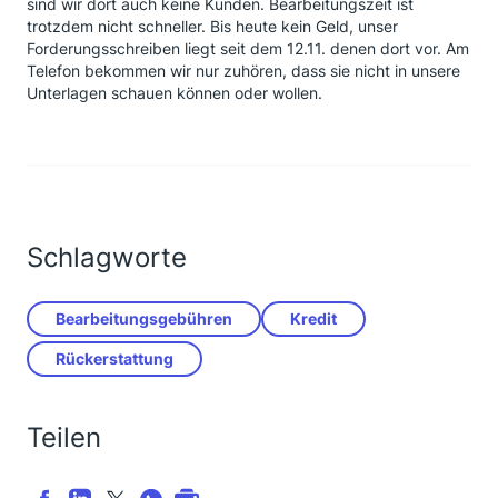
sind wir dort auch keine Kunden. Bearbeitungszeit ist
schreiben können). Vor 2 Wochen dann das
trotzdem nicht schneller. Bis heute kein Geld, unser
allgemeine Schreiben , das alles zurück erstattet
Forderungsschreiben liegt seit dem 12.11. denen dort vor. Am
wird.
Telefon bekommen wir nur zuhören, dass sie nicht in unsere
Heute dann den Anruf bei der Bank getätigt, wieso es
Unterlagen schauen können oder wollen.
bei dem einen so schnell ging und jetzt alles umso
langsamer voran geht.
Begründung:
Bei den abgezahlten Krediten ist das Aufkommen
wohl nicht so hoch wie bei den noch laufenende
Krediten.
Die Santander liegt momentan erst bei Anträgen von
Schlagworte
Ende November .
Wegen dem Jahresabschluss geht das Ganze Geld
noch in diesem Jahr raus.
Bearbeitungsgebühren
Kredit
Ich bin gespannt
Rückerstattung
Teilen