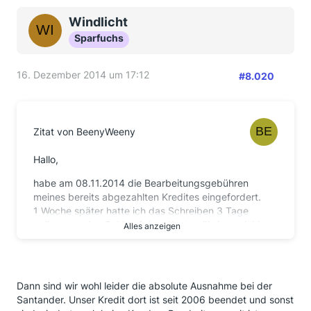
Windlicht
Sparfuchs
16. Dezember 2014 um 17:12
#8.020
Zitat von BeenyWeeny
Hallo,
habe am 08.11.2014 die Bearbeitungsgebühren
meines bereits abgezahlten Kredites eingefordert.
1 Woche später hatte ich das Schreiben 3 Tage
später war das Geld auf dem Konto , übrigens inkl.
Alles anzeigen
Zinsen.
Da ich die Ablösesumme weiterfinanziert habe,
entstand dadurch wieder eine Bearbeitungsgebühr.
Dann sind wir wohl leider die absolute Ausnahme bei der
Diese habe ich am 27.11. eingefordert(leider zu spät
Santander. Unser Kredit dort ist seit 2006 beendet und sonst
gesehen, sonst hätte ich sie am 08. direkt mit rein