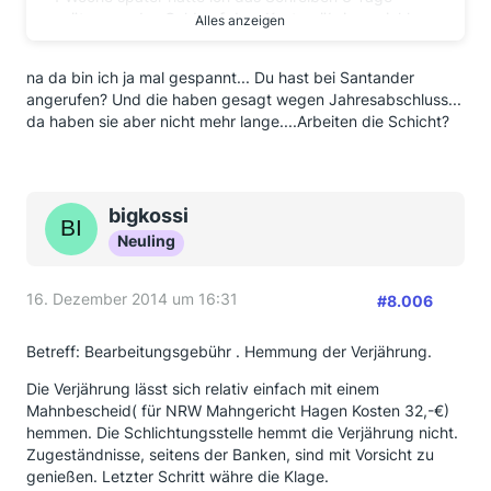
später war das Geld auf dem Konto , übrigens inkl.
Alles anzeigen
Zinsen.
na da bin ich ja mal gespannt... Du hast bei Santander
Da ich die Ablösesumme weiterfinanziert habe,
angerufen? Und die haben gesagt wegen Jahresabschluss...
entstand dadurch wieder eine Bearbeitungsgebühr.
da haben sie aber nicht mehr lange....Arbeiten die Schicht?
Diese habe ich am 27.11. eingefordert(leider zu spät
gesehen, sonst hätte ich sie am 08. direkt mit rein
schreiben können). Vor 2 Wochen dann das
allgemeine Schreiben , das alles zurück erstattet
wird.
bigkossi
Heute dann den Anruf bei der Bank getätigt, wieso es
Neuling
bei dem einen so schnell ging und jetzt alles umso
langsamer voran geht.
Begründung:
16. Dezember 2014 um 16:31
#8.006
Bei den abgezahlten Krediten ist das Aufkommen
wohl nicht so hoch wie bei den noch laufenende
Betreff: Bearbeitungsgebühr . Hemmung der Verjährung.
Krediten.
Die Santander liegt momentan erst bei Anträgen von
Die Verjährung lässt sich relativ einfach mit einem
Ende November .
Mahnbescheid( für NRW Mahngericht Hagen Kosten 32,-€)
hemmen. Die Schlichtungsstelle hemmt die Verjährung nicht.
Wegen dem Jahresabschluss geht das Ganze Geld
Zugeständnisse, seitens der Banken, sind mit Vorsicht zu
noch in diesem Jahr raus.
genießen. Letzter Schritt währe die Klage.
Ich bin gespannt