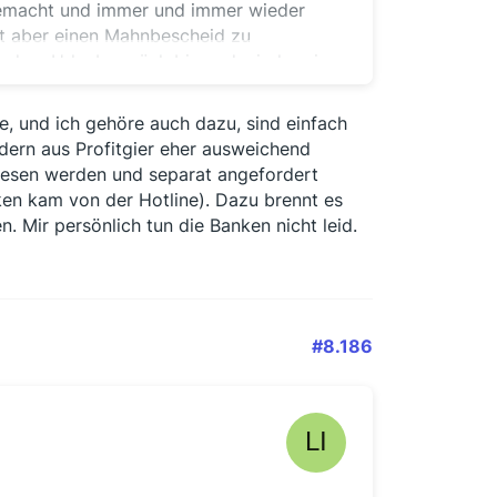
gemacht und immer und immer wieder
st aber einen Mahnbescheid zu
s dem Urlaub zurück bin und wieder ein
hrt und diese Hetze nicht mehr so
ehr sympathischen Art zu schreiben
le, und ich gehöre auch dazu, sind einfach
dern aus Profitgier eher ausweichend
wiesen werden und separat angefordert
 gar nicht wussten, dass ihnen Geld
en kam von der Hotline). Dazu brennt es
ssen an Hunderttausende von
n. Mir persönlich tun die Banken nicht leid.
gen oder Beantwortungen nicht
hetzen lassen und einen Anwalt
n, auf den Kosten sitzen bleiben?
#8.186
gefordert, davon einige
 gewählt haben. Denn mit Zahlung auch
lichkeit gehört, BG's zurückzufordern.
finanzierung, den ich aufgenommen und