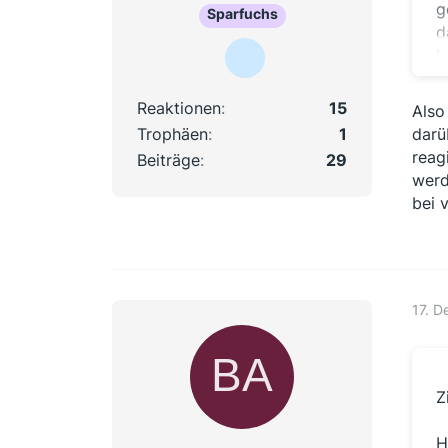
g
Sparfuchs
d
b
p
b
Reaktionen
15
Also
m
Trophäen
1
darü
reag
Beiträge
29
I
werd
z
bei 
E
n
N
b
17. D
I
z
n
Z
I
A
H