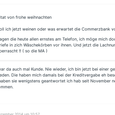
itat von frohe weihnachten
oll ich jetzt weinen oder was erwartet die Commerzbank v
agen die heute allen ernstes am Telefon, ich möge mich do
riefe in zich Wäschekörben vor ihnen. Und jetzt die Lachn
berrascht !! ( so die MA )
war da auch mal Kunde. Nie wieder, ich bin jetzt bei einer 
ieden. Die haben mich damals bei der Kreditvergabe eh besc
haben sie wenigstens geantwortet ich hab seit November n
ommen.
Dezember 2014 um 10:57