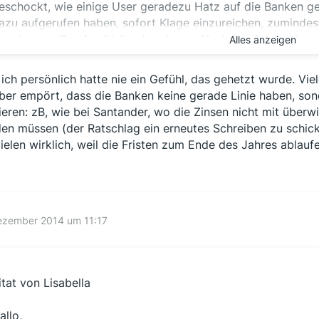
eschockt, wie einige User geradezu Hatz auf die Banken 
azu aufgerufen haben, sofort Klage einzureichen, zuminde
eantragen. Das fand ich schon krass. Nachdem ich jetzt au
Alles anzeigen
aar Seiten gelesen habe, finde ich, dass hier Ruhe eingeke
etrieben wird (daran hast Du "kastanienblatt" mit Deiner s
 ich persönlich hatte nie ein Gefühl, das gehetzt wurde. Vie
aßgeblich beitgetragen - chapeau!)
ber empört, dass die Banken keine gerade Linie haben, son
ieren: zB, wie bei Santander, wo die Zinsen nicht mit über
ch kann durchaus verstehen, dass jeder (obwohl die meisten
en müssen (der Ratschlag ein erneutes Schreiben zu schick
usteht) die Zahlung erwartet und das "pronto". Aber geme
vielen wirklich, weil die Fristen zum Ende des Jahres ablaufe
inschreiben wundert es nicht, wenn die Banken mit Zahlun
achkommen.
un frage ich mich, wie viele von denen, die sich haben auf
eauftragt, Klage oder einen Mahnbescheid eingereicht habe
ezember 2014 um 11:17
nsbesondere bei denen, die bei einer Bank mehrere BG's ein
urückbekommen und für die noch ausstehenden diesen Weg
ur einer BG erkennen die Banken die Forderungen ja an.
itat von Lisabella
ch habe am Tag der BGH-Entscheidung erstmals von der Mög
m Tag danach habe ich für einen Autokredit mit Anschluss
allo,