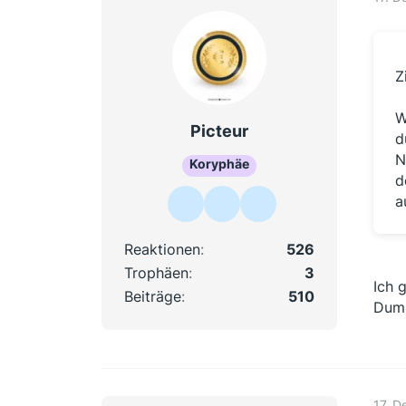
Z
W
Picteur
d
N
Koryphäe
d
a
Reaktionen
526
Trophäen
3
Ich 
Beiträge
510
Dumm
17. 