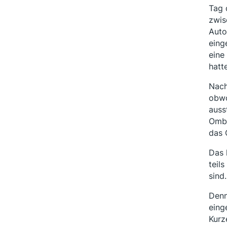
Tag 
zwis
Auto
eing
eine
hatt
Nach
obwo
auss
Ombu
das 
Das 
teil
sind.
Denn
eing
Kurz