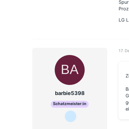
Spur
Proz
LG L
17. 
Z
B
barbie5398
G
g
Schatzmeister:in
e