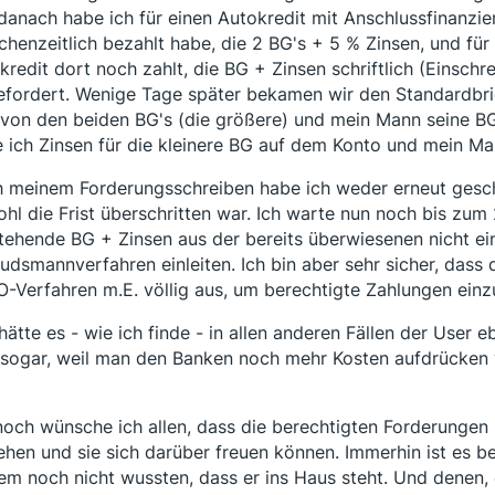
danach habe ich für einen Autokredit mit Anschlussfinanz
chenzeitlich bezahlt habe, die 2 BG's + 5 % Zinsen, und für
kredit dort noch zahlt, die BG + Zinsen schriftlich (Einsch
efordert. Wenige Tage später bekamen wir den Standardbrie
 von den beiden BG's (die größere) und mein Mann seine B
e ich Zinsen für die kleinere BG auf dem Konto und mein Ma
 meinem Forderungsschreiben habe ich weder erneut geschr
hl die Frist überschritten war. Ich warte nun noch bis zum 
tehende BG + Zinsen aus der bereits überwiesenen nicht ein
dsmannverfahren einleiten. Ich bin aber sehr sicher, dass 
O-Verfahren m.E. völlig aus, um berechtigte Zahlungen einz
hätte es - wie ich finde - in allen anderen Fällen der User 
s sogar, weil man den Banken noch mehr Kosten aufdrücken
och wünsche ich allen, dass die berechtigten Forderungen
ehen und sie sich darüber freuen können. Immerhin ist es be
em noch nicht wussten, dass er ins Haus steht. Und denen, d