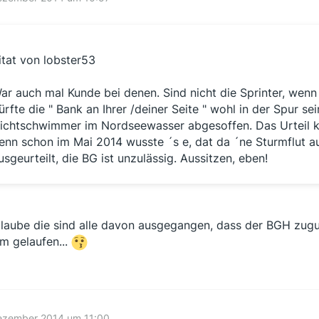
itat von lobster53
ar auch mal Kunde bei denen. Sind nicht die Sprinter, wenn
ürfte die " Bank an Ihrer /deiner Seite " wohl in der Spur sei
ichtschwimmer im Nordseewasser abgesoffen. Das Urteil 
enn schon im Mai 2014 wusste ´s e, dat da ´ne Sturmflut au
usgeurteilt, die BG ist unzulässig. Aussitzen, eben!
glaube die sind alle davon ausgegangen, dass der BGH zug
 gelaufen...
Dezember 2014 um 11:00