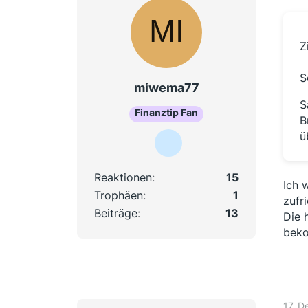
Z
S
miwema77
S
Finanztip Fan
B
ü
Reaktionen
15
Ich 
Trophäen
1
zufr
Beiträge
13
Die 
bek
17. 