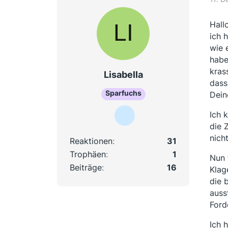
Hallo
ich 
wie 
habe
kras
Lisabella
dass
Sparfuchs
Dein
Ich 
die 
nich
Reaktionen
31
Trophäen
1
Nun 
Beiträge
16
Klag
die 
auss
Ford
Ich 