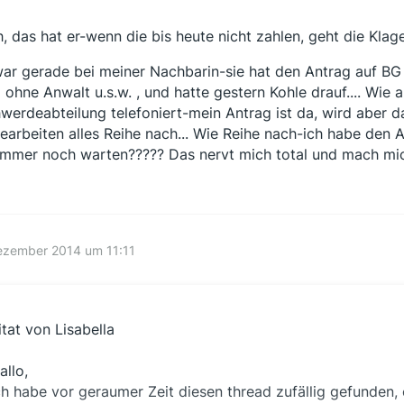
, das hat er-wenn die bis heute nicht zahlen, geht die Klage 
war gerade bei meiner Nachbarin-sie hat den Antrag auf BG E
 ohne Anwalt u.s.w. , und hatte gestern Kohle drauf.... Wie 
werdeabteilung telefoniert-mein Antrag ist da, wird aber da
bearbeiten alles Reihe nach... Wie Reihe nach-ich habe de
 immer noch warten????? Das nervt mich total und mach mich
ezember 2014 um 11:11
itat von Lisabella
allo,
ch habe vor geraumer Zeit diesen thread zufällig gefunden,