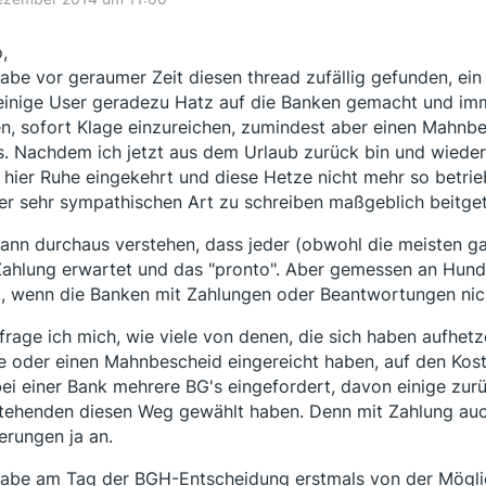
,
habe vor geraumer Zeit diesen thread zufällig gefunden, ei
einige User geradezu Hatz auf die Banken gemacht und im
n, sofort Klage einzureichen, zumindest aber einen Mahnb
s. Nachdem ich jetzt aus dem Urlaub zurück bin und wieder 
 hier Ruhe eingekehrt und diese Hetze nicht mehr so betrie
er sehr sympathischen Art zu schreiben maßgeblich beitge
kann durchaus verstehen, dass jeder (obwohl die meisten ga
Zahlung erwartet und das "pronto". Aber gemessen an Hun
t, wenn die Banken mit Zahlungen oder Beantwortungen n
frage ich mich, wie viele von denen, die sich haben aufhet
e oder einen Mahnbescheid eingereicht haben, auf den Kost
bei einer Bank mehrere BG's eingefordert, davon einige z
tehenden diesen Weg gewählt haben. Denn mit Zahlung auc
erungen ja an.
habe am Tag der BGH-Entscheidung erstmals von der Mögli