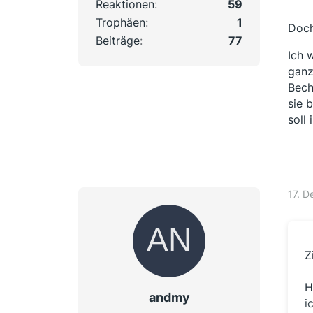
Reaktionen
59
Trophäen
1
Doch
Beiträge
77
Ich 
ganz
Bech
sie 
soll
17. D
Z
H
andmy
i