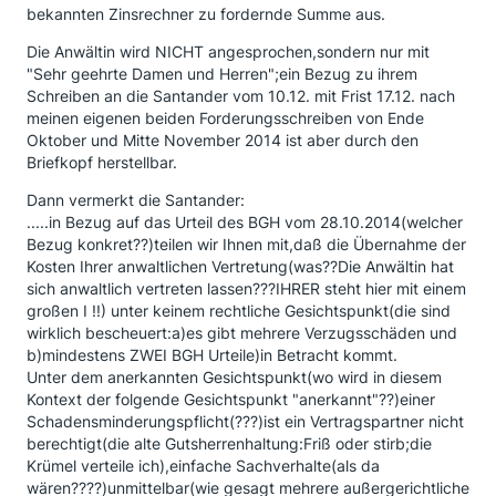
bekannten Zinsrechner zu fordernde Summe aus.
Die Anwältin wird NICHT angesprochen,sondern nur mit
"Sehr geehrte Damen und Herren";ein Bezug zu ihrem
Schreiben an die Santander vom 10.12. mit Frist 17.12. nach
meinen eigenen beiden Forderungsschreiben von Ende
Oktober und Mitte November 2014 ist aber durch den
Briefkopf herstellbar.
Dann vermerkt die Santander:
.....in Bezug auf das Urteil des BGH vom 28.10.2014(welcher
Bezug konkret??)teilen wir Ihnen mit,daß die Übernahme der
Kosten Ihrer anwaltlichen Vertretung(was??Die Anwältin hat
sich anwaltlich vertreten lassen???IHRER steht hier mit einem
großen I !!) unter keinem rechtliche Gesichtspunkt(die sind
wirklich bescheuert:a)es gibt mehrere Verzugsschäden und
b)mindestens ZWEI BGH Urteile)in Betracht kommt.
Unter dem anerkannten Gesichtspunkt(wo wird in diesem
Kontext der folgende Gesichtspunkt "anerkannt"??)einer
Schadensminderungspflicht(???)ist ein Vertragspartner nicht
berechtigt(die alte Gutsherrenhaltung:Friß oder stirb;die
Krümel verteile ich),einfache Sachverhalte(als da
wären????)unmittelbar(wie gesagt mehrere außergerichtliche