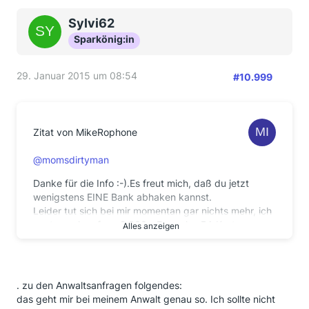
Sylvi62
Sparkönig:in
29. Januar 2015 um 08:54
#10.999
Zitat von MikeRophone
@momsdirtyman
Danke für die Info :-).Es freut mich, daß du jetzt
wenigstens EINE Bank abhaken kannst.
Leider tut sich bei mir momentan gar nichts mehr, ich
warte noch auf ca. 2.600,- Euro plus RA Kosten,
Alles anzeigen
mein RA möchte aber nicht, daß ich andauernd
Sachstandsfragen stelle. Ich bin zwar der Meinung,
daß
eine Mail pro Woche nicht " andauernd " ist, aber ich
. zu den Anwaltsanfragen folgendes:
bin ja auch nicht der einzige Mandant der Kanzlei.
das geht mir bei meinem Anwalt genau so. Ich sollte nicht
Leider hat die Deutsche Bank wohl am letzten Tag