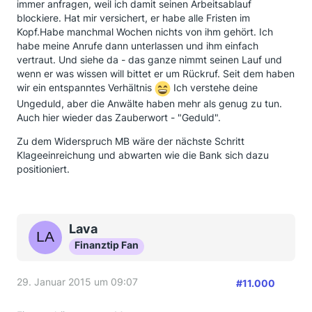
immer anfragen, weil ich damit seinen Arbeitsablauf
der Frist Widerspruch gegen den Mahnbescheid
blockiere. Hat mir versichert, er habe alle Fristen im
eingelegt, jetzt weiß ich nicht, was ich weiter
Kopf.Habe manchmal Wochen nichts von ihm gehört. Ich
unternehmen soll.
habe meine Anrufe dann unterlassen und ihm einfach
Erneute Fristsetzung, danach wieder einen
vertraut. Und siehe da - das ganze nimmt seinen Lauf und
Mahnbescheid wegen des fehlenden
wenn er was wissen will bittet er um Rückruf. Seit dem haben
Teilbetrages....?????
wir ein entspanntes Verhältnis
Ich verstehe deine
Ungeduld, aber die Anwälte haben mehr als genug zu tun.
Auch hier wieder das Zauberwort - "Geduld".
Zu dem Widerspruch MB wäre der nächste Schritt
Klageeinreichung und abwarten wie die Bank sich dazu
positioniert.
Lava
Finanztip Fan
29. Januar 2015 um 09:07
#11.000