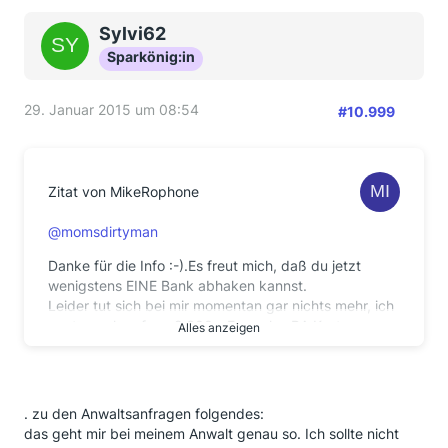
Sylvi62
Sparkönig:in
29. Januar 2015 um 08:54
#10.999
Zitat von MikeRophone
@momsdirtyman
Danke für die Info :-).Es freut mich, daß du jetzt
wenigstens EINE Bank abhaken kannst.
Leider tut sich bei mir momentan gar nichts mehr, ich
warte noch auf ca. 2.600,- Euro plus RA Kosten,
Alles anzeigen
mein RA möchte aber nicht, daß ich andauernd
Sachstandsfragen stelle. Ich bin zwar der Meinung,
daß
eine Mail pro Woche nicht " andauernd " ist, aber ich
. zu den Anwaltsanfragen folgendes:
bin ja auch nicht der einzige Mandant der Kanzlei.
das geht mir bei meinem Anwalt genau so. Ich sollte nicht
Leider hat die Deutsche Bank wohl am letzten Tag