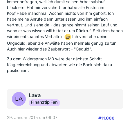
immer anfragen, weil ich damit seinen Arbeitsablauf
der Frist Widerspruch gegen den Mahnbescheid
blockiere. Hat mir versichert, er habe alle Fristen im
eingelegt, jetzt weiß ich nicht, was ich weiter
Kopf.Habe manchmal Wochen nichts von ihm gehört. Ich
unternehmen soll.
habe meine Anrufe dann unterlassen und ihm einfach
Erneute Fristsetzung, danach wieder einen
vertraut. Und siehe da - das ganze nimmt seinen Lauf und
Mahnbescheid wegen des fehlenden
wenn er was wissen will bittet er um Rückruf. Seit dem haben
Teilbetrages....?????
wir ein entspanntes Verhältnis
Ich verstehe deine
Ungeduld, aber die Anwälte haben mehr als genug zu tun.
Auch hier wieder das Zauberwort - "Geduld".
Zu dem Widerspruch MB wäre der nächste Schritt
Klageeinreichung und abwarten wie die Bank sich dazu
positioniert.
Lava
Finanztip Fan
29. Januar 2015 um 09:07
#11.000