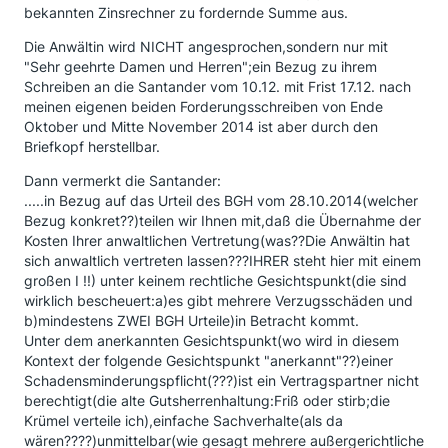
bekannten Zinsrechner zu fordernde Summe aus.
Die Anwältin wird NICHT angesprochen,sondern nur mit
"Sehr geehrte Damen und Herren";ein Bezug zu ihrem
Schreiben an die Santander vom 10.12. mit Frist 17.12. nach
meinen eigenen beiden Forderungsschreiben von Ende
Oktober und Mitte November 2014 ist aber durch den
Briefkopf herstellbar.
Dann vermerkt die Santander:
.....in Bezug auf das Urteil des BGH vom 28.10.2014(welcher
Bezug konkret??)teilen wir Ihnen mit,daß die Übernahme der
Kosten Ihrer anwaltlichen Vertretung(was??Die Anwältin hat
sich anwaltlich vertreten lassen???IHRER steht hier mit einem
großen I !!) unter keinem rechtliche Gesichtspunkt(die sind
wirklich bescheuert:a)es gibt mehrere Verzugsschäden und
b)mindestens ZWEI BGH Urteile)in Betracht kommt.
Unter dem anerkannten Gesichtspunkt(wo wird in diesem
Kontext der folgende Gesichtspunkt "anerkannt"??)einer
Schadensminderungspflicht(???)ist ein Vertragspartner nicht
berechtigt(die alte Gutsherrenhaltung:Friß oder stirb;die
Krümel verteile ich),einfache Sachverhalte(als da
wären????)unmittelbar(wie gesagt mehrere außergerichtliche