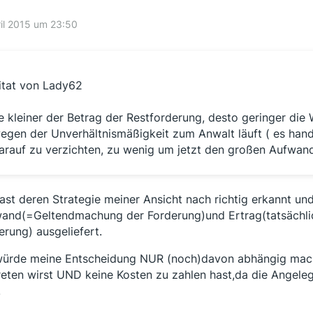
ril 2015 um 23:50
itat von Lady62
e kleiner der Betrag der Restforderung, desto geringer die 
egen der Unverhältnismäßigkeit zum Anwalt läuft ( es hande
arauf zu verzichten, zu wenig um jetzt den großen Aufwand
ast deren Strategie meiner Ansicht nach richtig erkannt und
and(=Geltendmachung der Forderung)und Ertrag(tatsächli
erung) ausgeliefert.
würde meine Entscheidung NUR (noch)davon abhängig mach
reten wirst UND keine Kosten zu zahlen hast,da die Angele
.