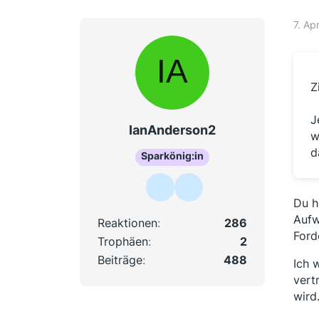
7. Ap
Z
J
IanAnderson2
w
d
Sparkönig:in
Du h
Aufw
Reaktionen
286
Ford
Trophäen
2
Beiträge
488
Ich 
vert
wird