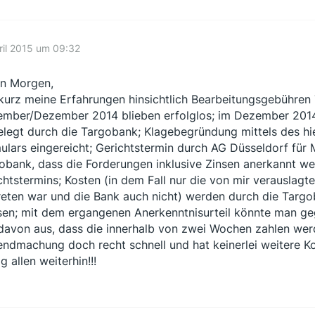
ril 2015 um 09:32
n Morgen,
 kurz meine Erfahrungen hinsichtlich Bearbeitungsgebühren
mber/Dezember 2014 blieben erfolglos; im Dezember 2014
elegt durch die Targobank; Klagebegründung mittels des hi
ulars eingereicht; Gerichtstermin durch AG Düsseldorf für M
obank, dass die Forderungen inklusive Zinsen anerkannt w
chtstermins; Kosten (in dem Fall nur die von mir verauslagte
reten war und die Bank auch nicht) werden durch die Targ
en; mit dem ergangenen Anerkenntnisurteil könnte man geg
davon aus, dass die innerhalb von zwei Wochen zahlen werden
endmachung doch recht schnell und hat keinerlei weitere Kos
g allen weiterhin!!!