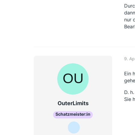
Durc
dann
nur 
Bear
9. Ap
Ein 
geh
D. h
Sie h
OuterLimits
Schatzmeister:in