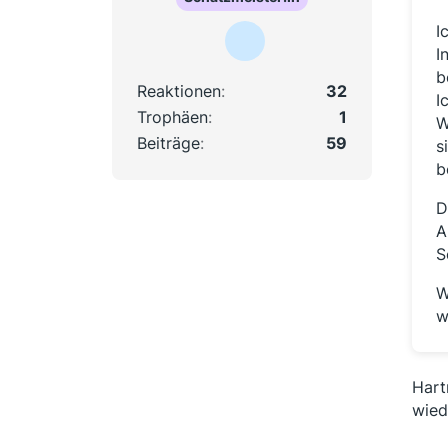
I
I
b
Reaktionen
32
I
Trophäen
1
W
Beiträge
59
s
b
D
A
S
W
w
Hart
wie