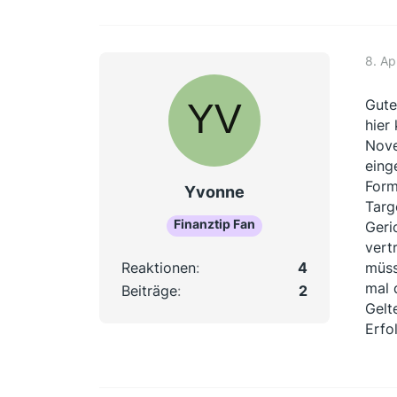
8. Ap
Gute
hier
Nove
eing
Form
Yvonne
Targ
Finanztip Fan
Geri
vert
Reaktionen
4
müss
mal 
Beiträge
2
Gelt
Erfol