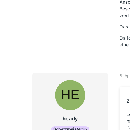
Anso
Besc
wert
Das 
Da i
eine
8. Ap
Z
L
heady
n
"
Schatzmeister:in