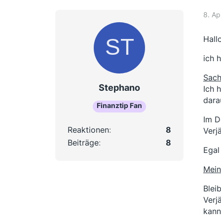
8. Ap
Hallo
ich 
Sach
Stephano
Ich 
dara
Finanztip Fan
Im D
Reaktionen
8
Verj
Beiträge
8
Egal
Mein
Blei
Verj
kann