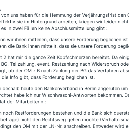
,
e von uns haben für die Hemmung der Verjährungsfrist den 
effektiv sie im Hintergrund arbeiten, kriegen wir leider nich
 es in zwei Fällen keine Abschlussmitteilung gibt :
enn wir ihnen mitteilen, dass unsere Forderung beglichen ist
enn die Bank ihnen mitteilt, dass sie unsere Forderung begl
t 2 hat mir die ganze Zeit Kopfschmerzen bereitet. Da ein
( BG, Teilzahlung, event. Restzahlung nach Widerspruch ode
agt, ob der OM z.B nach Zahlung der BG das Verfahren absch
 die Info gibt, dass Forderung beglichen ist.
 deshalb heute den Bankenverband in Berlin angerufen um 
rchtet habe ich nur Wischiwaschi-Antworten bekommen. D
Rat der Mitarbeiterin :
 noch Restforderungen bestehen und die Bank sich querste
ibeträge) nicht den Rechtsweg gehen möchte (Verhältnismä
dingt den OM mit der LN-Nr. anschreiben. Entweder wird ei