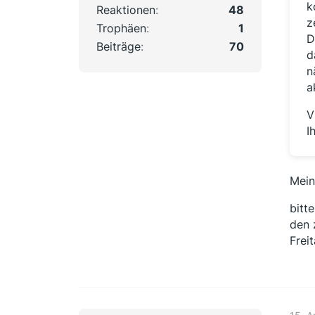
k
Reaktionen
48
z
Trophäen
1
D
Beiträge
70
d
n
a
V
I
Mein
bitt
den 
Frei