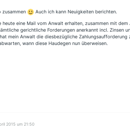
ir hoffen, Ihnen mit dieser Auskunft weiterzuhelfen.
lo zusammen
Auch ich kann Neuigkeiten berichten.
o schwer kann das doch mit der Auszahlung nicht sein
 heute eine Mail vom Anwalt erhalten, zusammen mit dem A
sämtliche gerichtliche Forderungen anerkannt incl. Zinsen 
hat mein Anwalt die diesbezügliche Zahlungsaufforderung z
abwarten, wann diese Haudegen nun überweisen.
pril 2015 um 21:50