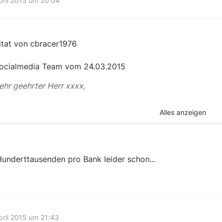
pril 2015 um 20:04
itat von cbracer1976
ocialmedia Team vom 24.03.2015
ehr geehrter Herr xxxx,
Alles anzeigen
ir haben uns für Sie erkundigt und können Ihnen mitteilen, da
earbeitungsentgelte für alle drei Kredite bereits in Auftrag 
rstattung der Gebühren und der Zinsen um getrennte Prozes
insen zeitversetzt zur Erstattung der Entgelte gutgeschrieb
Hunderttausenden pro Bank leider schon...
enn wir Ihnen derzeit nur ankündigen können, dass Sie das 
xaktes Datum nennen zu können. Da Sie bereits eine erste Gu
avon ausgehen, dass die weiteren Gutschriften zeitnah folge
pril 2015 um 21:43