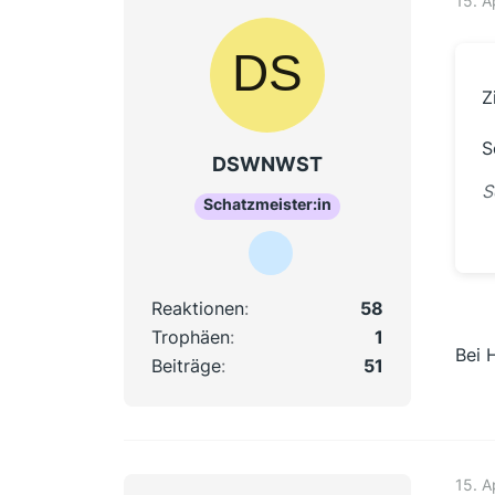
15. A
Z
S
DSWNWST
S
Schatzmeister:in
w
B
Reaktionen
58
E
Trophäen
1
Z
Bei 
Beiträge
51
w
e
d
15. A