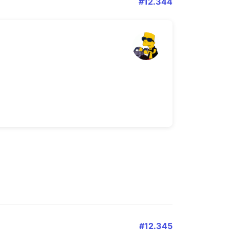
#12.344
ss die Erstattung Ihrer
gegeben worden ist. Da es sich bei der
se handelt, kann es vorkommen, dass die
en werden. Wir bitten Sie um Verständnis,
Geld demnächst erhalten werden, ohne ein
tschrift erhalten haben, können Sie
n.
#12.345