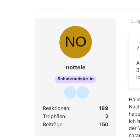
15. A
Z
A
nottele
B
i
Schatzmeister:in
Hall
Nach
Reaktionen
189
habe
Trophäen
2
Ich 
Beiträge
150
der 
nach