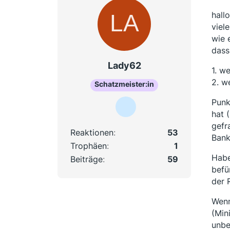
hallo
viel
wie 
dass
Lady62
1. w
2. w
Schatzmeister:in
Punk
hat 
gefr
Reaktionen
53
Bank
Trophäen
1
Habe
Beiträge
59
befü
der 
Wenn
(Min
unbe