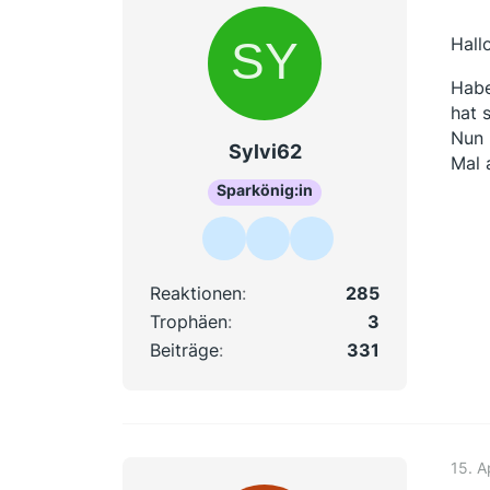
W
Hal
S
Habe
hat 
Nun 
Sylvi62
Mal 
Sparkönig:in
Reaktionen
285
Trophäen
3
Beiträge
331
15. A