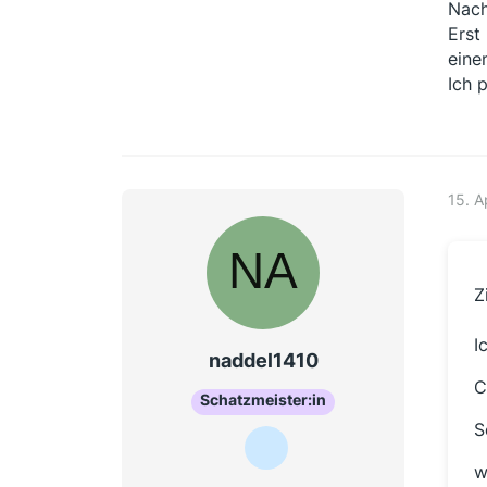
Nach
Erst
eine
Ich 
15. A
Z
I
naddel1410
C
Schatzmeister:in
S
w