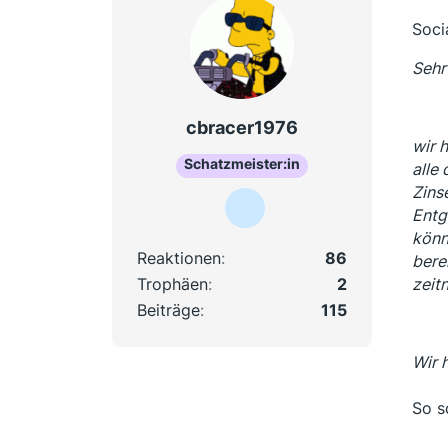
Soci
Sehr
cbracer1976
wir 
Schatzmeister:in
alle
Zins
Entg
könn
Reaktionen
86
bere
Trophäen
2
zeit
Beiträge
115
Wir 
So s