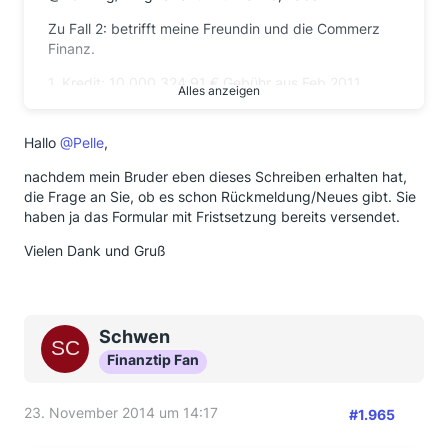
Zu Fall 2: betrifft meine Freundin und die Commerz
Finanz.
1. Kredit: 10.000 324,91 € Gebühr aus Feb 2011
Alles anzeigen
dann gemerkt: Ups, reicht nicht. 2. Kredit: 5.000 €
Gebür 167,03€ aus Juni 2011
Hallo
@Pelle
,
und nun wirds spannend:
nachdem mein Bruder eben dieses Schreiben erhalten hat,
Beide Kredite "zusammengeschoben"
die Frage an Sie, ob es schon Rückmeldung/Neues gibt. Sie
15.374,08 € und nochmal eine Gebühr von 461,22 €
haben ja das Formular mit Fristsetzung bereits versendet.
aus Aug. 2012
Vielen Dank und Gruß
Ich habe dann natürlich 3 Musterbriefe versendet
und wir verlangen auch von allen 3 Krediten die
Gebühren zurück, da es auch 3 verschieden
Vertragsnummern sind.
Schwen
ebenfalls am 30.10 Einschreiben/ Rückschein
Finanztip Fan
abgeschickt , rotes Kärtchen kam am 03.11 zurück
und heute kam die
Reaktion der Commerz Finanz:
23. November 2014 um 14:17
#1.965
Lt. Anschreiben liegt der Bank "nur eine