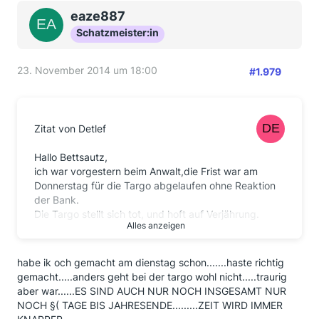
empfehle ich, diesen Artikel in Ruhe zu lesen. M.E.
eaze887
werden dort
zentral
viele Themen ge/erklärt:
Schatzmeister:in
https://www.finanztip.de/kreditgebuehren-
urteilsbegruendung/
23. November 2014 um 18:00
#1.979
Zitat von Detlef
Hallo Bettsautz,
ich war vorgestern beim Anwalt,die Frist war am
Donnerstag für die Targo abgelaufen ohne Reaktion
der Bank.
Die Targo stellt sich tot, und hoft auf Verjährung.
Alles anzeigen
Nicht mit mir !!!!!!
Der Anwalt sagte, er schickt die Kostennote gleich mit
zur Targo, denn aus seiner Erfahrung zahlen die nach
habe ik och gemacht am dienstag schon.......haste richtig
der
gemacht.....anders geht bei der targo wohl nicht.....traurig
erneuten Fristsetzung.
aber war......ES SIND AUCH NUR NOCH INSGESAMT NUR
Die wissen, daß sie jeden Prozeß verlieren.
NOCH §( TAGE BIS JAHRESENDE.........ZEIT WIRD IMMER