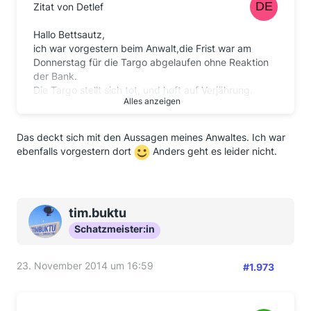
Zitat von Detlef
Hallo Bettsautz,
ich war vorgestern beim Anwalt,die Frist war am
Donnerstag für die Targo abgelaufen ohne Reaktion
der Bank.
Die Targo stellt sich tot, und hoft auf Verjährung.
Alles anzeigen
Nicht mit mir !!!!!!
Der Anwalt sagte, er schickt die Kostennote gleich mit
zur Targo, denn aus seiner Erfahrung zahlen die nach
Das deckt sich mit den Aussagen meines Anwaltes. Ich war
der
ebenfalls vorgestern dort
Anders geht es leider nicht.
erneuten Fristsetzung.
Die wissen, daß sie jeden Prozeß verlieren.
tim.buktu
Schatzmeister:in
23. November 2014 um 16:59
#1.973