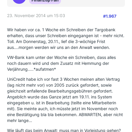
auf das Urteil des BGH verweisen...... was meint ihr ?
Auch um eine Mustertext wäre ich Dankbar
ansonsten würde ich nur den Musterbrief etwas
23. November 2014 um 15:03
#1.967
abändern und wieder mit dem RA oder Ombudsmann
drohen.
Wir haben vor ca. 1 Woche ein Schreiben der Targobank
Was meint ihr ???? Bin sehr dankbar für jegliche
erhalten, dass unser Schreiben eingegangen ist - mehr nicht.
Info.....
Toll. Am Donnerstag, 20.11., lief die 3-wöchige Frist
P.S. die Kredite wurden vor meiner Zeit
aus....morgen werden wir uns an den Anwalt wenden.
abgeschlossen
VW-Bank kam unter der Woche ein Schreiben, dass alles
LG
noch dauern wird und dem Zusatz mit Hemmung der
Verjährung.....*aufatmen*
UniCredit habe ich vor fast 3 Wochen meinen alten Vertrag
(lag nicht mehr vor) von 2005 zurück gefordert, sowie
gleichzeit anfallende Bearbeitungsgebühren gefordert.
Angeblich wurde das Ganze jetzt am 19.11. ins System
eingegeben u. ist in Bearbeitung (teilte eine Mitarbeiterin
mit). Sie meinte auch, ich müsste jetzt im November noch
eine Bestätigung bla bla bekommen. ABWARTEN, aber nicht
mehr lange...
Wie läuft das beim Anwalt; muss man in Vorleistung gehen?