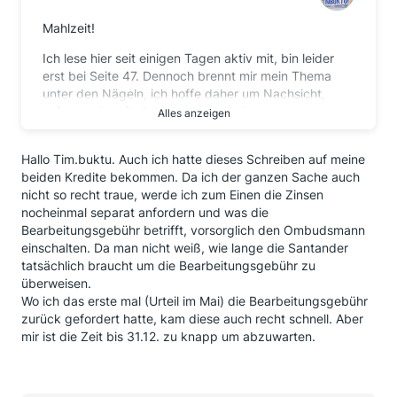
Mahlzeit!
Ich lese hier seit einigen Tagen aktiv mit, bin leider
erst bei Seite 47. Dennoch brennt mir mein Thema
unter den Nägeln, ich hoffe daher um Nachsicht,
sofern es bereits beantwortet wurde.
Alles anzeigen
Ich habe vor einer Weile einen PKW gekauft und
Hallo Tim.buktu. Auch ich hatte dieses Schreiben auf meine
dabei die Finanzierung des Vorbesitzers
beiden Kredite bekommen. Da ich der ganzen Sache auch
übernommen. Hierzu musste ich eine "Gebühr für die
nicht so recht traue, werde ich zum Einen die Zinsen
Durchführung" der Schuldübernahme iHv. 250 EUR
nocheinmal separat anfordern und was die
bezahlen. Diese habe ich mit dem Urteil Anfang des
Bearbeitungsgebühr betrifft, vorsorglich den Ombudsmann
Jahres eingefordert. Leider erhielt ich eine Absage,
einschalten. Da man nicht weiß, wie lange die Santander
dass lt. Vertrag keine Bearbeitungsgebühr vereinbart
tatsächlich braucht um die Bearbeitungsgebühr zu
wurde. Sprich man geht davon aus, dass diese
überweisen.
"Gebühr für die Durchführung" keine
Wo ich das erste mal (Urteil im Mai) die Bearbeitungsgebühr
Bearbeitungsgebühr im Sinne des Urteils wäre.
zurück gefordert hatte, kam diese auch recht schnell. Aber
Richtig?
mir ist die Zeit bis 31.12. zu knapp um abzuwarten.
Ansonsten bin ich noch bei der S-Bank mit zwei
Verträgen vorständig. Auf beide Schreiben vom
vergangenen Montag (17.11.2014) erhielt ich am