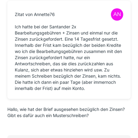
Pressemitteilung des BGH vor die angesichts des
Gesetzwortlauts Rechtsfragen offen lässt: Wir bitten
Zitat von Annette76
sie um Verständnis, dass wir daher zunächst die
Entscheidungsgründe abwarten müssen"
Ich hatte bei der Santander 2x
DIREKT im nächsten Absatz dann folgender O-Ton:
Bearbeitungsgebühren + Zinsen und einmal nur die
Zinsen zurückgefordert. Eine 14 Tagesfrist gesetzt.
" Auch wegen der hohen Zahl an Anfragen bla bla bla
Innerhalb der Frist kam bezüglich der beiden Kredite
kann sich die Beantwortung des Anliegens verzögern
wo ich die Bearbeitungsgebühren zusammen mit den
etc.
Zinsen zurückgefordert hatte, nur ein
"Vor diesem Hintergrund und zur Sicherstellung einer
Antwortschreiben, das sie dies zurückzahlen aus
reibungslosen Erstattung, haben wir einen
Kulanz, sich aber etwas hinziehen wird usw. Zu
standardisierten Prozess eingeführt. Daher bitten wir
meinem Schreiben bezüglich der Zinsen, kam nichts.
Sie, das beigefüte Erstattungsformular vollständig
Die hatte ich dann ein paar Tage (aber immernoch
ausgefüllt an uns zurück zu senden. Bitten lassen sie
innerhalb der Frist) auf mein Konto.
uns dieses Formular auch dann zukommen, falls sie
bereits ein von Dritten bereit gestelltes
Musterschreiben verwendet haben. "
Hallo, wie hat der Brief ausgesehen bezüglich den Zinsen?
"Berechtigten Erstattungsverlangen werden wir
Gibt es dafür auch ein Musterschreiben?
selbstverständlich nachkommen"
Für bis zum 31.12.2011 gschlossene Verträge
verzichten wir vorsorglich auf die Erhebung der