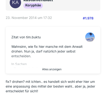
Koryphäe
23. November 2014 um 17:32
#1.978
Zitat von tim.buktu
Wahnsinn, wie fix hier manche mit dem Anwalt
drohen. Nun ja, darf natürlich jeder selbst
entscheiden.
In Sachen
- Targobank (keine Reaktion)
Alles anzeigen
- Commerzbank (fehlende Urteilsbegründung,
Formular)
fix? drohen? mit ichten.. es handelt sich wohl eher hier um
- Santander (keine Zinsen)
eine anpassung des mittel der besten wahl.. aber ja, jeder
- Zinsforderung (Musterbrief:
entscheidet für sich!!
https://www.finanztip.de/fileadmin/imag…
ung_Zinsen.docx
)
- Verjährung