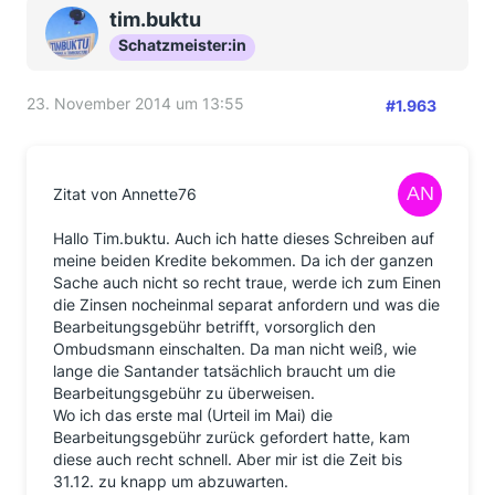
Donnerstag (20.11.2014) folgende Rückmeldung.
tim.buktu
Damit erkennt die Bank an, dass eine Verjährung vom
Schatzmeister:in
Tisch ist - auch wenn die Zahlung ggf. erst nach dem
31.12.2014 vorliegen sollte. ODER?
23. November 2014 um 13:55
#1.963
Nachdem die S-Bank wohl unterschiedlich arbeiten
soll (mal 1% Zinsen, mal keine, ...), hier noch der
Hinweis, dass mein Schreiben von der
Zitat von Annette76
Hauptverwaltung (Service-Team-Kredit) bearbeitet
wurde.
Hallo Tim.buktu. Auch ich hatte dieses Schreiben auf
meine beiden Kredite bekommen. Da ich der ganzen
Sache auch nicht so recht traue, werde ich zum Einen
die Zinsen nocheinmal separat anfordern und was die
Bearbeitungsgebühr betrifft, vorsorglich den
Ombudsmann einschalten. Da man nicht weiß, wie
lange die Santander tatsächlich braucht um die
Bearbeitungsgebühr zu überweisen.
Wo ich das erste mal (Urteil im Mai) die
Bearbeitungsgebühr zurück gefordert hatte, kam
diese auch recht schnell. Aber mir ist die Zeit bis
31.12. zu knapp um abzuwarten.