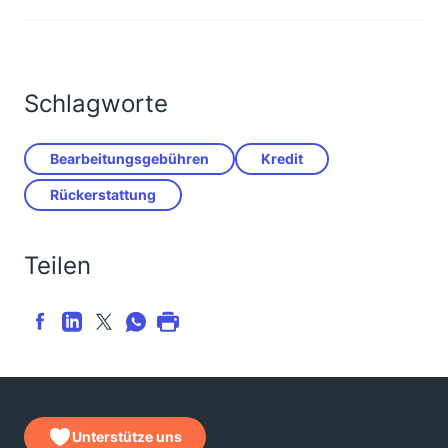
Wenn die von Ihnen gesetzte Frist schon abgelaufen
ist, können Sie sich an die Schlichtungsstelle wenden.
Schicken Sie dazu Ihr Anspruchsschreiben ein und
weisen Sie darauf hin, dass Sie bisher noch nichts
Schriftliches gehört haben und die von Ihnen
Schlagworte
gesetzte Frist verstrichen ist. Für diese Bank ist
folgende Schlichtungsstelle zuständig:
Bearbeitungsgebühren
Kredit
Deutsche Bundesbank
Schlichtungsstelle
Rückerstattung
Postfach 111232
60047 Frankfurt
Telefon: 069/2388-1907
Teilen
Fax: 069/2388-1919
E-Mail:
schlichtung@bundesbank.de
Viel Erfolg,
Britta
Unterstütze uns