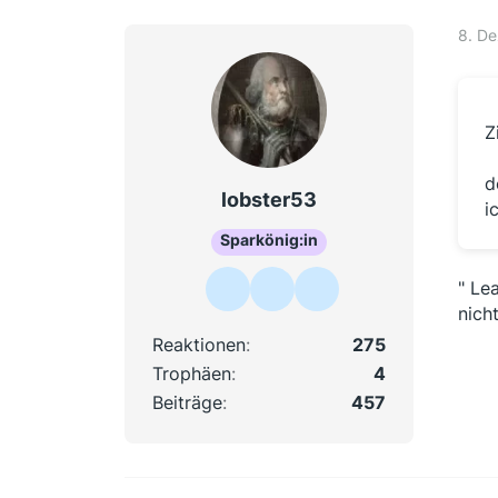
8. D
Z
d
lobster53
i
Sparkönig:in
" Le
nich
Reaktionen
275
Trophäen
4
Beiträge
457