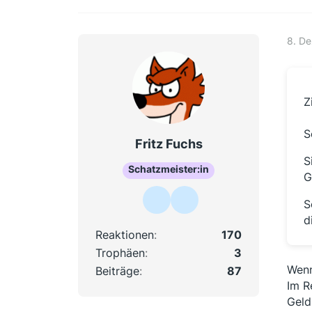
8. D
Z
S
Fritz Fuchs
S
Schatzmeister:in
G
S
d
Reaktionen
170
Trophäen
3
Wenn
Beiträge
87
Im R
Geld