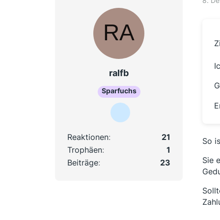
8. D
Z
I
ralfb
G
Sparfuchs
E
Reaktionen
21
So i
Trophäen
1
Sie 
Beiträge
23
Gedu
Soll
Zahl