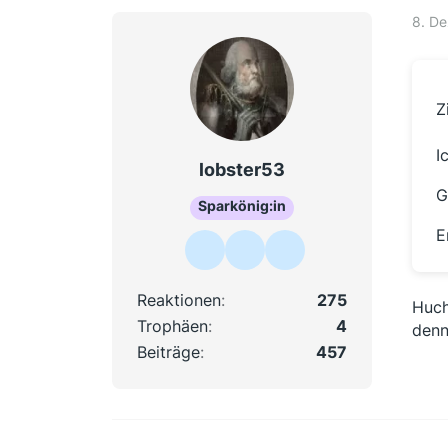
8. D
Z
I
lobster53
G
Sparkönig:in
E
Reaktionen
275
Huch
Trophäen
4
denn
Beiträge
457