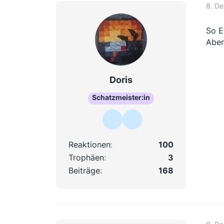
8. D
So E
Aben
Doris
Schatzmeister:in
Reaktionen
100
Trophäen
3
Beiträge
168