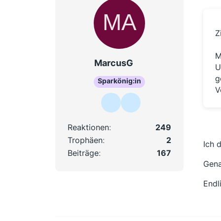
Z
M
MarcusG
U
g
Sparkönig:in
V
Reaktionen
249
Trophäen
2
Ich 
Beiträge
167
Gena
Endl