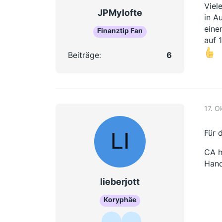
Viel
JPMylofte
in A
eine
Finanztip Fan
auf 
Beiträge
6
17. O
Für 
CA h
Hand
lieberjott
Koryphäe