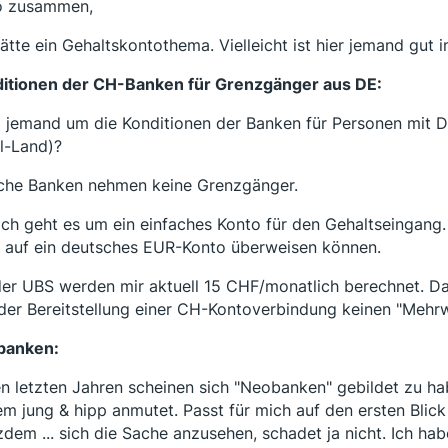
o zusammen,
hätte ein Gehaltskontothema. Vielleicht ist hier jemand gut i
itionen der CH-Banken für Grenzgänger aus DE:
 jemand um die Konditionen der Banken für Personen mit Dom
l-Land)?
he Banken nehmen keine Grenzgänger.
ich geht es um ein einfaches Konto für den Gehaltseingang.
 auf ein deutsches EUR-Konto überweisen können.
der UBS werden mir aktuell 15 CHF/monatlich berechnet. D
der Bereitstellung einer CH-Kontoverbindung keinen "Mehrw
banken:
en letzten Jahren scheinen sich "Neobanken" gebildet zu ha
em jung & hipp anmutet. Passt für mich auf den ersten Blic
zdem ... sich die Sache anzusehen, schadet ja nicht. Ich ha