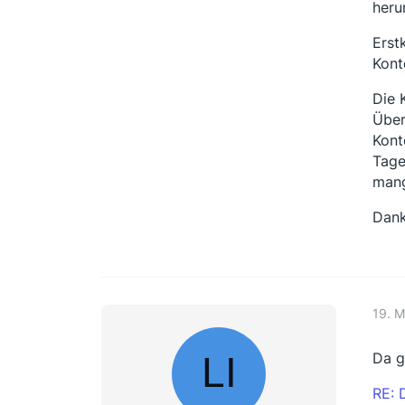
heru
Erst
Kont
Die 
Über
Kont
Tage
mang
Dank
19. 
Da g
RE: 