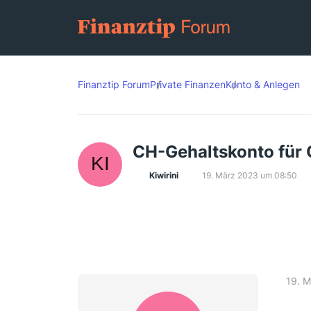
Finanztip Forum
Private Finanzen
Konto & Anlegen
CH-Gehaltskonto für
Kiwirini
19. März 2023 um 08:50
19. 