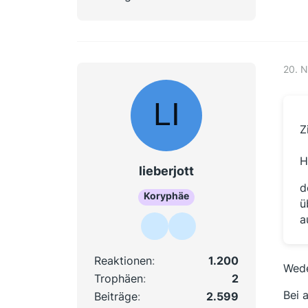
20. 
Z
H
lieberjott
d
Koryphäe
ü
a
Reaktionen
1.200
Wede
Trophäen
2
Bei 
Beiträge
2.599