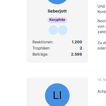
Und 
lieberjott
Kont
Koryphäe
Noch
von 
zahl
Reaktionen
1.200
Zu d
Trophäen
2
oder
Beiträge
2.599
19. 
Achj