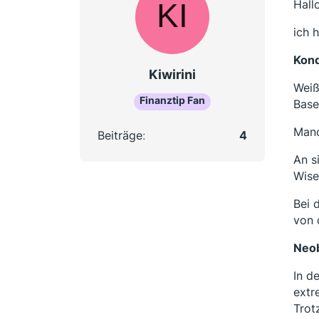
Hall
ich 
Kond
Kiwirini
Weiß
Finanztip Fan
Base
Manc
Beiträge
4
An s
Wise
Bei 
von 
Neo
In d
extr
Trot