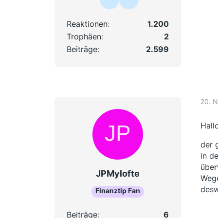
Reaktionen
1.200
Trophäen
2
Beiträge
2.599
20. 
Hallo
der 
in d
über
JPMylofte
Wege
desw
Finanztip Fan
Beiträge
6