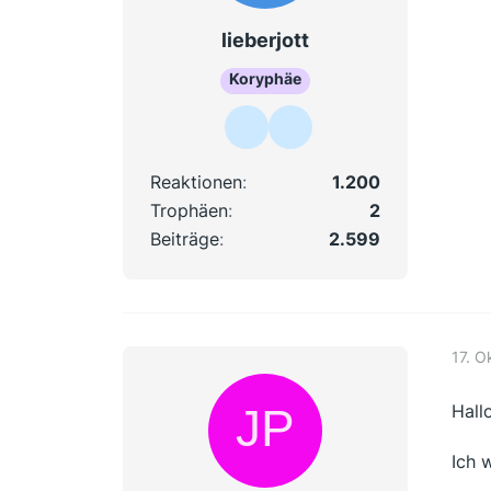
lieberjott
Koryphäe
Reaktionen
1.200
Trophäen
2
Beiträge
2.599
17. O
Hallo
Ich 