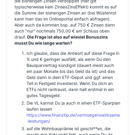
die bisherigen Zinsen verdoppelt (hier gilt
typischerweise kein ZinsesZinsEffekt) kommt es auf
die Summe der bisherigen Zinsen an (bei Wüstenrot
kann man das im Onlineportal einfach abfragen).
Aber auch da kommen bsp. auf 750 € Zinsen dann
auch "nur" nochmals 750,00 € am Schluss oben
drauf.
Die Frage ist also auf wieviel Bonuszins
musst Du wie lange warten?
Ich glaube, dass die Antwort auf diese Frage in
% und € geringer ausfällt, als wenn Du den
Bausparvertrag kündigst (dauert meist auch
ein paar Monate bis das Geld da ist) und das
Geld dann in dein ETF-Depot und ggf. einen
Teil in Festgeld investierst. Wenn Du dich an
ETFs nicht rantraust, dann halt erstmal in ein
gutes Tagesgeld.
Die VL kannst Du ja auch in einen ETF-Sparplan
laufen lassen
https://www.finanztip.de/vermoegenswirksame
-leistungen/
auf die Wohnbauprämie ist geschi**en, die
macht den Kohl nicht fett, auch wenn Du da