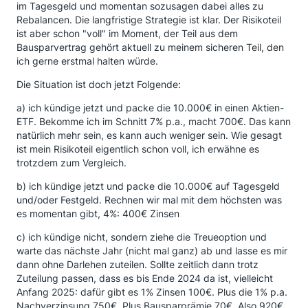
im Tagesgeld und momentan sozusagen dabei alles zu
Rebalancen. Die langfristige Strategie ist klar. Der Risikoteil
ist aber schon "voll" im Moment, der Teil aus dem
Bausparvertrag gehört aktuell zu meinem sicheren Teil, den
ich gerne erstmal halten würde.
Die Situation ist doch jetzt Folgende:
a) ich kündige jetzt und packe die 10.000€ in einen Aktien-
ETF. Bekomme ich im Schnitt 7% p.a., macht 700€. Das kann
natürlich mehr sein, es kann auch weniger sein. Wie gesagt
ist mein Risikoteil eigentlich schon voll, ich erwähne es
trotzdem zum Vergleich.
b) ich kündige jetzt und packe die 10.000€ auf Tagesgeld
und/oder Festgeld. Rechnen wir mal mit dem höchsten was
es momentan gibt, 4%: 400€ Zinsen
c) ich kündige nicht, sondern ziehe die Treueoption und
warte das nächste Jahr (nicht mal ganz) ab und lasse es mir
dann ohne Darlehen zuteilen. Sollte zeitlich dann trotz
Zuteilung passen, dass es bis Ende 2024 da ist, vielleicht
Anfang 2025: dafür gibt es 1% Zinsen 100€. Plus die 1% p.a.
Nachverzinsung 750€. Plus Bausparprämie 70€. Also 920€