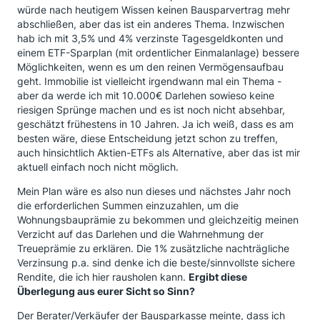
würde nach heutigem Wissen keinen Bausparvertrag mehr
abschließen, aber das ist ein anderes Thema. Inzwischen
hab ich mit 3,5% und 4% verzinste Tagesgeldkonten und
einem ETF-Sparplan (mit ordentlicher Einmalanlage) bessere
Möglichkeiten, wenn es um den reinen Vermögensaufbau
geht. Immobilie ist vielleicht irgendwann mal ein Thema -
aber da werde ich mit 10.000€ Darlehen sowieso keine
riesigen Sprünge machen und es ist noch nicht absehbar,
geschätzt frühestens in 10 Jahren. Ja ich weiß, dass es am
besten wäre, diese Entscheidung jetzt schon zu treffen,
auch hinsichtlich Aktien-ETFs als Alternative, aber das ist mir
aktuell einfach noch nicht möglich.
Mein Plan wäre es also nun dieses und nächstes Jahr noch
die erforderlichen Summen einzuzahlen, um die
Wohnungsbauprämie zu bekommen und gleichzeitig meinen
Verzicht auf das Darlehen und die Wahrnehmung der
Treueprämie zu erklären. Die 1% zusätzliche nachträgliche
Verzinsung p.a. sind denke ich die beste/sinnvollste sichere
Rendite, die ich hier rausholen kann.
Ergibt diese
Überlegung aus eurer Sicht so Sinn?
Der Berater/Verkäufer der Bausparkasse meinte, dass ich