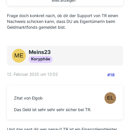
Alles anzeigen
Person?
Ich muß ehrlich sagen - ich bin begeistert von TR.
Frage doch konkret nach, ob dir der Support von TR einen
Nachweis schicken kann, dass DU als EigentümerIn beim
Teil meines Geld ist Sondervermögen und Teil ist
Geldmarktfonds gemeldet bist.
„sicher“ im Einlagesicherung.
Subjektiv finde ich das Geld in Geldmarktfonds ist
„sicherer“
Meins23
Koryphäe
12. Februar 2025 um 12:02
#18
Zitat von Elgob
Das Geld ist sehr sehr sehr sicher bei TR.
Und das sagt dir wer genau? TR ist ein Finanzdienstleister,