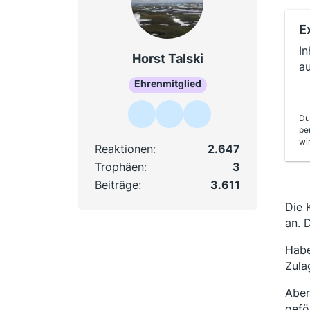
E
In
Horst Talski
a
Ehrenmitglied
Du
pe
wi
Reaktionen
2.647
Trophäen
3
Beiträge
3.611
Die 
an. 
Habe
Zula
Aber
gefö