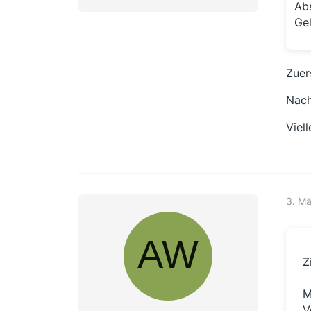
Ab
Gel
Zuer
Nach
Viel
3. M
Z
M
V