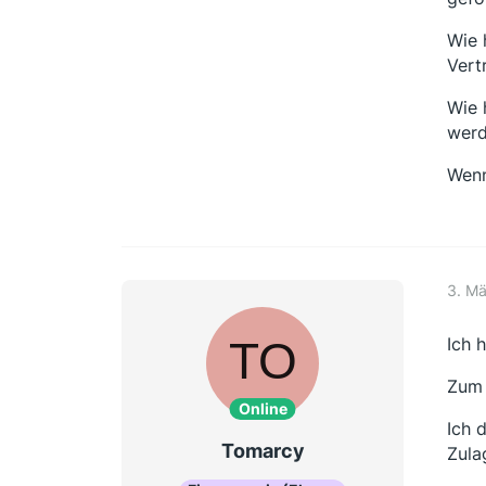
Wie 
Vert
Wie 
wer
Wenn
3. M
Ich 
Zum 
Online
Ich 
Tomarcy
Zula