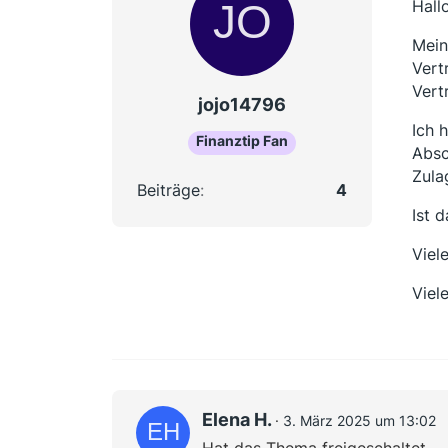
Hallo
Mein
Vert
Vert
jojo14796
Ich 
Finanztip Fan
Absc
Zula
Beiträge
4
Ist 
Viel
Viel
Elena H.
3. März 2025 um 13:02
Hat das Thema freigeschaltet.