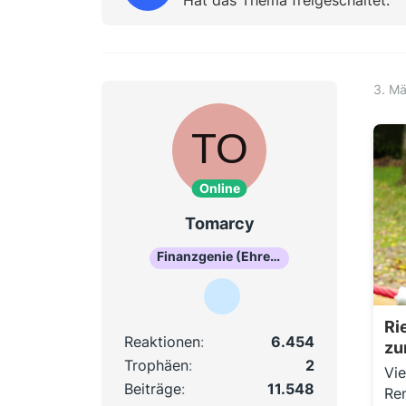
3. M
Online
Tomarcy
Finanzgenie (Ehrenmitglied)
Ri
Reaktionen
6.454
zu
Trophäen
2
Vie
Beiträge
11.548
Ren