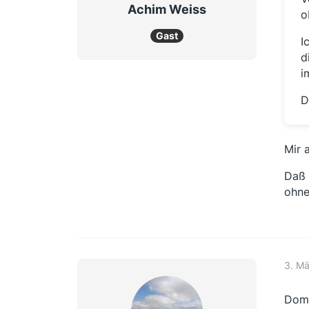
Achim Weiss
o
Gast
I
d
i
D
Mir 
Daß 
ohne
3. M
Domi