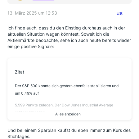
13. März 2025 um 12:53
#6
Ich finde auch, dass du den Einstieg durchaus auch in der
aktuellen Situation wagen könntest. Soweit ich die
Aktienmärkte beobachte, sehe ich auch heute bereits wieder
einige positive Signale:
Zitat
Der S&P 500 konnte sich gestern ebenfalls stabilisieren und
um 0,49% auf
5.599 Punkte zulegen. Der Dow Jones Industrial Average
schloss hingegen
Alles anzeigen
0,2% leichter bei 41.350 Punkten, während der NASDAQ 100
Und bei einem Sparplan kaufst du eben immer zum Kurs des
um 1,13%
Stichtages.