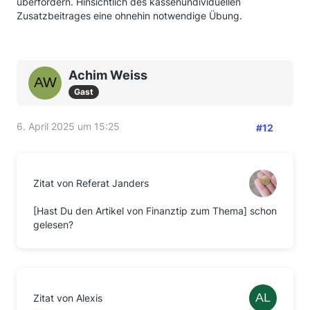
überfordern. Hinsichtlich des kassenundividuellen
Wahrheit ein ganzes Stückchen näher.
Zusatzbeitrages eine ohnehin notwendige Übung.
Und dass
lumpige 15%
Arbeitgeberbeteiligung an
den Beiträgen ein kapitaler Witz - aber nicht zum
Lachen - sind, könnte er auch etwas deutlicher
Achim Weiss
betonen.
Gast
Aber vielleicht ist er auch schon nicht mehr am Set,
der Herr Klotz. Dann könnte er natürlich auch nichts
6. April 2025 um 15:25
mehr nachbessern.
#12
Zitat von Referat Janders
[Hast Du den Artikel von Finanztip zum Thema] schon
gelesen?
Zitat von Alexis