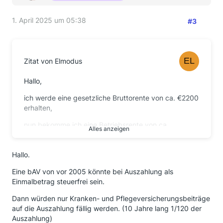
1. April 2025 um 05:38
#3
Zitat von Elmodus
Hallo,
ich werde eine gesetzliche Bruttorente von ca. €2200
erhalten,
nun bekomme ich eine Betriebsrente von ca.
Alles anzeigen
€120.000.
Meine Frage, was würde von der Betriebsrente nach
Hallo.
Kranken/Pflege/Steuerabzug bei einer Einmalzahlung
Eine bAV von vor 2005 könnte bei Auszahlung als
übrig bleiben?
Einmalbetrag steuerfrei sein.
Ich Habe auch die Möglichkeit die € 120.000
Dann würden nur Kranken- und Pflegeversicherungsbeiträge
gesplittet über 10 Jahre mir auszuzahlen lassen,
auf die Auszahlung fällig werden. (10 Jahre lang 1/120 der
werden dann die Steuerlichen Abgaben geringer
Auszahlung)