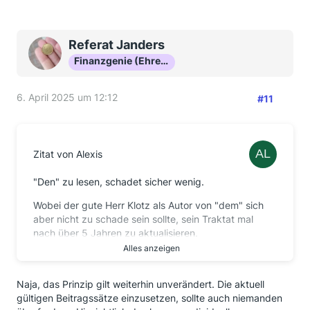
Referat Janders
Finanzgenie (Ehrenmitglied)
6. April 2025 um 12:12
#11
Zitat von Alexis
"Den" zu lesen, schadet sicher wenig.
Wobei der gute Herr Klotz als Autor von "dem" sich
aber nicht zu schade sein sollte, sein Traktat mal
nach über 5 Jahren zu aktualisieren.
Alles anzeigen
Nur ein Beispiel schon im Entree:
Statt "im Durchschnitt
15,7 %
Naja, das Prinzip gilt weiterhin unverändert. Die aktuell
Krankenkassenbeiträge" käme er mit "...
21 %
gültigen Beitragssätze einzusetzen, sollte auch niemanden
Kranken- und Pflegekassenbeiträge" der heutigen