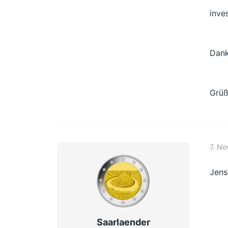
inve
Dank
Grü
7. N
Jens
Saarlaender