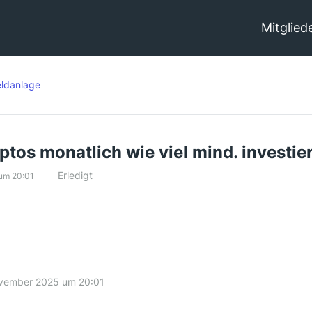
Mitglied
ldanlage
yptos monatlich wie viel mind. investie
Erledigt
um 20:01
ovember 2025 um 20:01