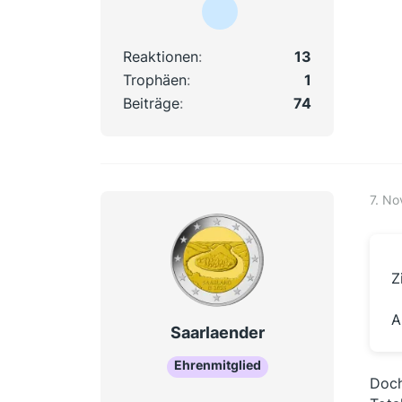
Reaktionen
13
Trophäen
1
Beiträge
74
7. N
Z
A
Saarlaender
Ehrenmitglied
Doch