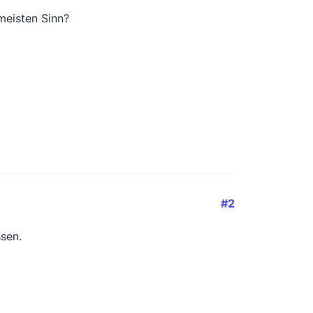
meisten Sinn?
#2
ssen.