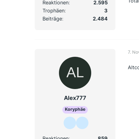
Tota
Reaktionen
2.595
Trophäen
3
Beiträge
2.484
7. N
Altco
Alex777
Koryphäe
Reaktionen
859