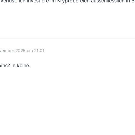
lverlust. Ich investiere im Kryptobereich ausschliesslich in B
ovember 2025 um 21:01
ins? In keine.