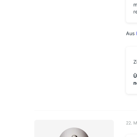
m
r
Aus
Z
Ü
n
22. 