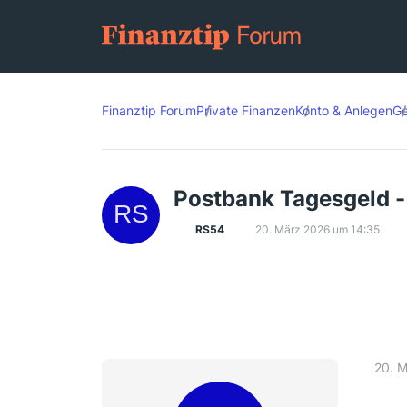
Finanztip Forum
Private Finanzen
Konto & Anlegen
Ge
Postbank Tagesgeld -
RS54
20. März 2026 um 14:35
20. 