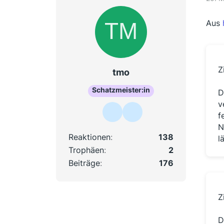
Aus
Z
tmo
Schatzmeister:in
D
v
f
N
Reaktionen
138
l
Trophäen
2
Beiträge
176
Z
D