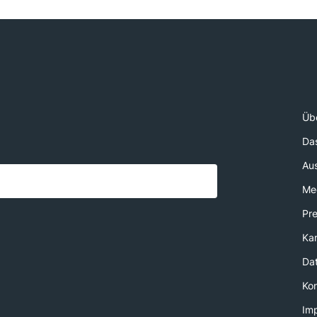
Üb
Da
Au
Med
Pr
Kar
Da
Ko
Im