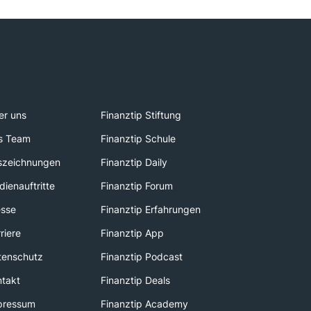
er uns
Finanztip Stiftung
s Team
Finanztip Schule
szeichnungen
Finanztip Daily
ienauftritte
Finanztip Forum
esse
Finanztip Erfahrungen
riere
Finanztip App
tenschutz
Finanztip Podcast
ntakt
Finanztip Deals
pressum
Finanztip Academy