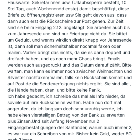
Hauswarte, Sekretärinnen usw. (Urlaubssperre besteht, 10
Std Tag, auch Wochenenddienste) damit beschäftigt, diese
Briefe zu öffnen,registrieren usw Sie geht davon aus, dass
dann auch erst die Rückscheine zur Post gehen. Zur Zeit
sind sie beim Eingang 2.12. angelangt. Sie arbeiten auch bis
zum Jahresende und sind nur Feiertage nicht da. Sie bittet
um Geduld, und wenns wirklich direkt knapp vor Jahresende
ist, dann soll man sicherheitshalber nochmal faxen oder
mailen. Vorher bringt das nichts, da sie es dann doppelt und
dreifach haben, und es noch mehr Chaos bringt. Emails
werden auch ausgedruckt und das Datum darauf zählt. Bitte
warten, man kann es immer noch zwischen Weihnachten und
Silvester nachfaxen/mailen, falls kein Rückschein kommt und
auf Post.de die Sendeverfolgung nichts ergibt. Sie sind alle ,
die Hände haben, dran, und bitte keine Panik.
Ich habe gedacht, ich schreibe das mal als Info nieder, da
soviele auf ihre Rückscheine warten. Habe nun dort mal
angerufen, da ich langsam doch sehr unruhig werde, ich
habe einen vierstelligen Betrag von der Bank zu erwarten
plus Zinsen.Und seit Anfang November nur 2
Eingangsbestätigungen der Santander, warum auch immer 2,
es war nur ein Schreiben von mir. Bisher kein Geld, weder BG
noch Zinsen.