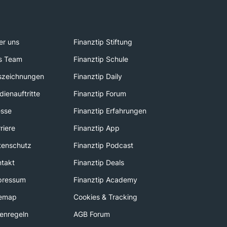
er uns
Finanztip Stiftung
s Team
Finanztip Schule
szeichnungen
Finanztip Daily
ienauftritte
Finanztip Forum
esse
Finanztip Erfahrungen
riere
Finanztip App
tenschutz
Finanztip Podcast
ntakt
Finanztip Deals
pressum
Finanztip Academy
temap
Cookies & Tracking
enregeln
AGB Forum