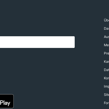
Üb
Da
Au
Med
Pr
Kar
Da
Ko
Im
Si
For