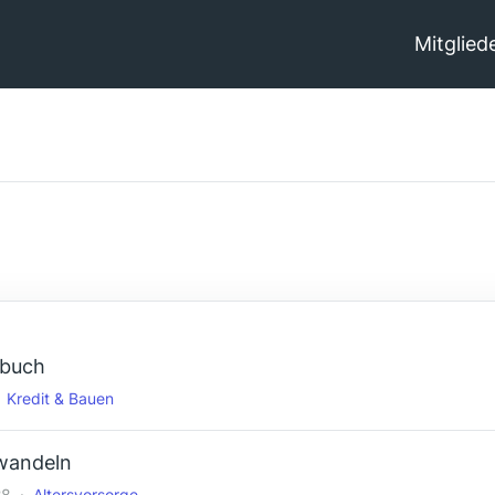
Mitglied
dbuch
Kredit & Bauen
 wandeln
28
Altersvorsorge