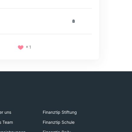
8
1
er uns
Finanztip Stiftung
s Team
Finanztip Schule