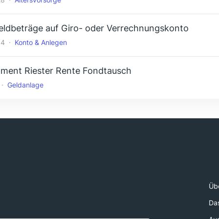
eldbeträge auf Giro- oder Verrechnungskonto
34
Konto & Anlegen
tment Riester Rente Fondtausch
Geldanlage
Üb
Da