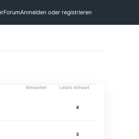
er
Forum
Anmelden oder registrieren
Antworten
Letzte Antwort
4
3