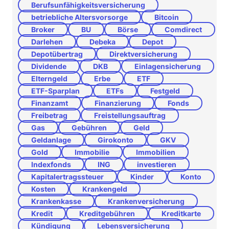
Berufsunfähigkeitsversicherung
betriebliche Altersvorsorge
Bitcoin
Broker
BU
Börse
Comdirect
Darlehen
Debeka
Depot
Depotübertrag
Direktversicherung
Dividende
DKB
Einlagensicherung
Elterngeld
Erbe
ETF
ETF-Sparplan
ETFs
Festgeld
Finanzamt
Finanzierung
Fonds
Freibetrag
Freistellungsauftrag
Gas
Gebühren
Geld
Geldanlage
Girokonto
GKV
Gold
Immobilie
Immobilien
Indexfonds
ING
investieren
Kapitalertragssteuer
Kinder
Konto
Kosten
Krankengeld
Krankenkasse
Krankenversicherung
Kredit
Kreditgebühren
Kreditkarte
Kündigung
Lebensversicherung