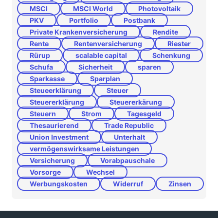
MSCI
MSCI World
Photovoltaik
PKV
Portfolio
Postbank
Private Krankenversicherung
Rendite
Rente
Rentenversicherung
Riester
Rürup
scalable capital
Schenkung
Schufa
Sicherheit
sparen
Sparkasse
Sparplan
Steueerklärung
Steuer
Steuererklärung
Steuererkärung
Steuern
Strom
Tagesgeld
Thesaurierend
Trade Republic
Union Investment
Unterhalt
vermögenswirksame Leistungen
Versicherung
Vorabpauschale
Vorsorge
Wechsel
Werbungskosten
Widerruf
Zinsen