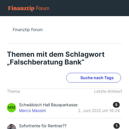
Finanztip Forum
Themen mit dem Schlagwort
„Falschberatung Bank“
Suche nach Tags
Thema
Letzte Antwort
Schwäbisch Hall Bausparkasse
5
Marco Massini
2. Juni 2022 um 16:24
Sofortrente für Rentner??
1