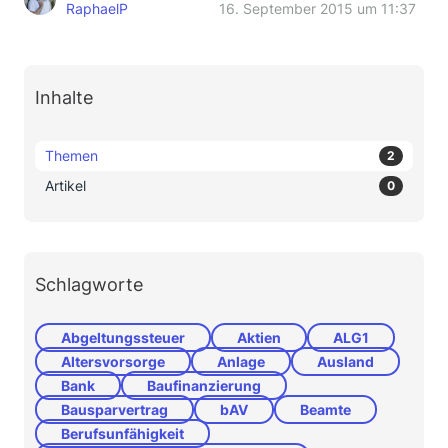
RaphaelP
16. September 2015 um 11:37
Inhalte
Themen
2
Artikel
0
Schlagworte
Abgeltungssteuer
Aktien
ALG1
Altersvorsorge
Anlage
Ausland
Bank
Baufinanzierung
Bausparvertrag
bAV
Beamte
Berufsunfähigkeit