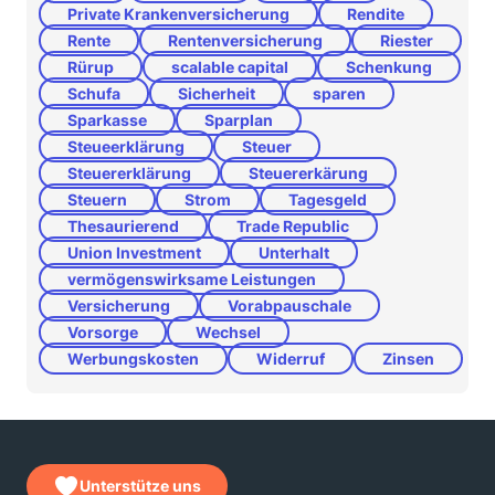
Private Krankenversicherung
Rendite
Rente
Rentenversicherung
Riester
Rürup
scalable capital
Schenkung
Schufa
Sicherheit
sparen
Sparkasse
Sparplan
Steueerklärung
Steuer
Steuererklärung
Steuererkärung
Steuern
Strom
Tagesgeld
Thesaurierend
Trade Republic
Union Investment
Unterhalt
vermögenswirksame Leistungen
Versicherung
Vorabpauschale
Vorsorge
Wechsel
Werbungskosten
Widerruf
Zinsen
Unterstütze uns