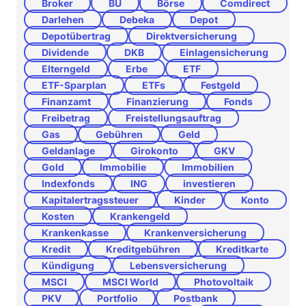
Broker
BU
Börse
Comdirect
Darlehen
Debeka
Depot
Depotübertrag
Direktversicherung
Dividende
DKB
Einlagensicherung
Elterngeld
Erbe
ETF
ETF-Sparplan
ETFs
Festgeld
Finanzamt
Finanzierung
Fonds
Freibetrag
Freistellungsauftrag
Gas
Gebühren
Geld
Geldanlage
Girokonto
GKV
Gold
Immobilie
Immobilien
Indexfonds
ING
investieren
Kapitalertragssteuer
Kinder
Konto
Kosten
Krankengeld
Krankenkasse
Krankenversicherung
Kredit
Kreditgebühren
Kreditkarte
Kündigung
Lebensversicherung
MSCI
MSCI World
Photovoltaik
PKV
Portfolio
Postbank