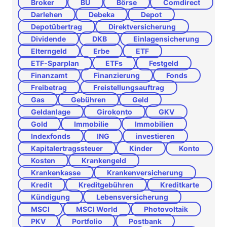
Broker
BU
Börse
Comdirect
Darlehen
Debeka
Depot
Depotübertrag
Direktversicherung
Dividende
DKB
Einlagensicherung
Elterngeld
Erbe
ETF
ETF-Sparplan
ETFs
Festgeld
Finanzamt
Finanzierung
Fonds
Freibetrag
Freistellungsauftrag
Gas
Gebühren
Geld
Geldanlage
Girokonto
GKV
Gold
Immobilie
Immobilien
Indexfonds
ING
investieren
Kapitalertragssteuer
Kinder
Konto
Kosten
Krankengeld
Krankenkasse
Krankenversicherung
Kredit
Kreditgebühren
Kreditkarte
Kündigung
Lebensversicherung
MSCI
MSCI World
Photovoltaik
PKV
Portfolio
Postbank