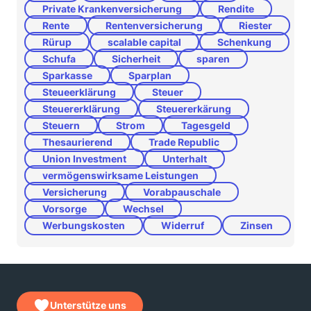
Private Krankenversicherung
Rendite
Rente
Rentenversicherung
Riester
Rürup
scalable capital
Schenkung
Schufa
Sicherheit
sparen
Sparkasse
Sparplan
Steueerklärung
Steuer
Steuererklärung
Steuererkärung
Steuern
Strom
Tagesgeld
Thesaurierend
Trade Republic
Union Investment
Unterhalt
vermögenswirksame Leistungen
Versicherung
Vorabpauschale
Vorsorge
Wechsel
Werbungskosten
Widerruf
Zinsen
Unterstütze uns