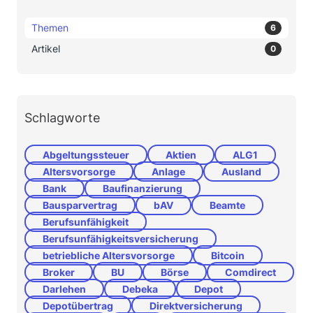
Themen
6
Artikel
0
Schlagworte
Abgeltungssteuer
Aktien
ALG1
Altersvorsorge
Anlage
Ausland
Bank
Baufinanzierung
Bausparvertrag
bAV
Beamte
Berufsunfähigkeit
Berufsunfähigkeitsversicherung
betriebliche Altersvorsorge
Bitcoin
Broker
BU
Börse
Comdirect
Darlehen
Debeka
Depot
Depotübertrag
Direktversicherung