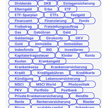
Dividende
DKB
Einlagensicherung
Elterngeld
Erbe
ETF
ETF-Sparplan
ETFs
Festgeld
Finanzamt
Finanzierung
Fonds
Freibetrag
Freistellungsauftrag
Gas
Gebühren
Geld
Geldanlage
Girokonto
GKV
Gold
Immobilie
Immobilien
Indexfonds
ING
investieren
Kapitalertragssteuer
Kinder
Konto
Kosten
Krankengeld
Krankenkasse
Krankenversicherung
Kredit
Kreditgebühren
Kreditkarte
Kündigung
Lebensversicherung
MSCI
MSCI World
Photovoltaik
PKV
Portfolio
Postbank
Private Krankenversicherung
Rendite
Rente
Rentenversicherung
Riester
Rürup
scalable capital
Schenkung