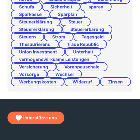
Schufa
Sicherheit
sparen
Sparkasse
Sparplan
Steueerklärung
Steuer
Steuererklärung
Steuererkärung
Steuern
Strom
Tagesgeld
Thesaurierend
Trade Republic
Union Investment
Unterhalt
vermögenswirksame Leistungen
Versicherung
Vorabpauschale
Vorsorge
Wechsel
Werbungskosten
Widerruf
Zinsen
Unterstütze uns