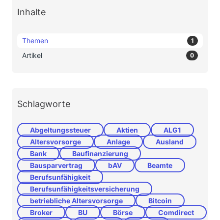
Inhalte
Themen
1
Artikel
0
Schlagworte
Abgeltungssteuer
Aktien
ALG1
Altersvorsorge
Anlage
Ausland
Bank
Baufinanzierung
Bausparvertrag
bAV
Beamte
Berufsunfähigkeit
Berufsunfähigkeitsversicherung
betriebliche Altersvorsorge
Bitcoin
Broker
BU
Börse
Comdirect