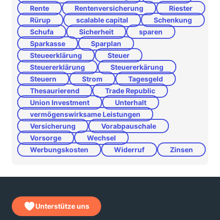
Rente
Rentenversicherung
Riester
Rürup
scalable capital
Schenkung
Schufa
Sicherheit
sparen
Sparkasse
Sparplan
Steueerklärung
Steuer
Steuererklärung
Steuererkärung
Steuern
Strom
Tagesgeld
Thesaurierend
Trade Republic
Union Investment
Unterhalt
vermögenswirksame Leistungen
Versicherung
Vorabpauschale
Vorsorge
Wechsel
Werbungskosten
Widerruf
Zinsen
Unterstütze uns