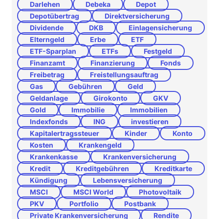
Darlehen
Debeka
Depot
Depotübertrag
Direktversicherung
Dividende
DKB
Einlagensicherung
Elterngeld
Erbe
ETF
ETF-Sparplan
ETFs
Festgeld
Finanzamt
Finanzierung
Fonds
Freibetrag
Freistellungsauftrag
Gas
Gebühren
Geld
Geldanlage
Girokonto
GKV
Gold
Immobilie
Immobilien
Indexfonds
ING
investieren
Kapitalertragssteuer
Kinder
Konto
Kosten
Krankengeld
Krankenkasse
Krankenversicherung
Kredit
Kreditgebühren
Kreditkarte
Kündigung
Lebensversicherung
MSCI
MSCI World
Photovoltaik
PKV
Portfolio
Postbank
Private Krankenversicherung
Rendite