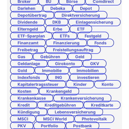
Broker
BU
Börse
Comdirect
Darlehen
Debeka
Depot
Depotübertrag
Direktversicherung
Dividende
DKB
Einlagensicherung
Elterngeld
Erbe
ETF
ETF-Sparplan
ETFs
Festgeld
Finanzamt
Finanzierung
Fonds
Freibetrag
Freistellungsauftrag
Gas
Gebühren
Geld
Geldanlage
Girokonto
GKV
Gold
Immobilie
Immobilien
Indexfonds
ING
investieren
Kapitalertragssteuer
Kinder
Konto
Kosten
Krankengeld
Krankenkasse
Krankenversicherung
Kredit
Kreditgebühren
Kreditkarte
Kündigung
Lebensversicherung
MSCI
MSCI World
Photovoltaik
PKV
Portfolio
Postbank