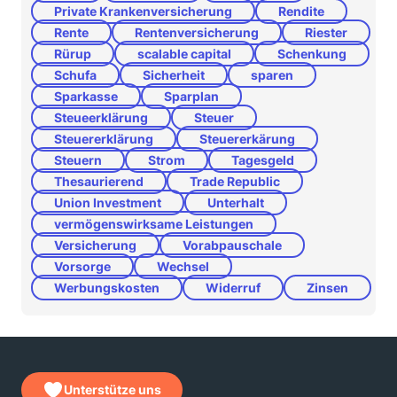
Private Krankenversicherung
Rendite
Rente
Rentenversicherung
Riester
Rürup
scalable capital
Schenkung
Schufa
Sicherheit
sparen
Sparkasse
Sparplan
Steueerklärung
Steuer
Steuererklärung
Steuererkärung
Steuern
Strom
Tagesgeld
Thesaurierend
Trade Republic
Union Investment
Unterhalt
vermögenswirksame Leistungen
Versicherung
Vorabpauschale
Vorsorge
Wechsel
Werbungskosten
Widerruf
Zinsen
Unterstütze uns