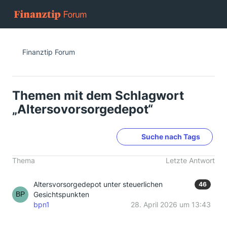
Finanztip Forum
Themen mit dem Schlagwort
„Altersovorsorgedepot“
Suche nach Tags
Thema
Letzte Antwort
Altersvorsorgedepot unter steuerlichen
46
Gesichtspunkten
bpn1
28. April 2026 um 13:43