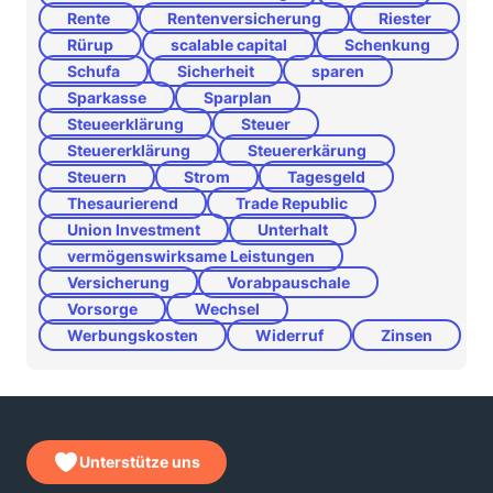
Rente
Rentenversicherung
Riester
Rürup
scalable capital
Schenkung
Schufa
Sicherheit
sparen
Sparkasse
Sparplan
Steueerklärung
Steuer
Steuererklärung
Steuererkärung
Steuern
Strom
Tagesgeld
Thesaurierend
Trade Republic
Union Investment
Unterhalt
vermögenswirksame Leistungen
Versicherung
Vorabpauschale
Vorsorge
Wechsel
Werbungskosten
Widerruf
Zinsen
Unterstütze uns