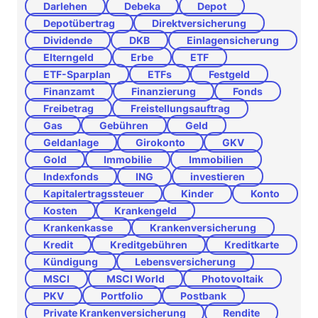
Darlehen
Debeka
Depot
Depotübertrag
Direktversicherung
Dividende
DKB
Einlagensicherung
Elterngeld
Erbe
ETF
ETF-Sparplan
ETFs
Festgeld
Finanzamt
Finanzierung
Fonds
Freibetrag
Freistellungsauftrag
Gas
Gebühren
Geld
Geldanlage
Girokonto
GKV
Gold
Immobilie
Immobilien
Indexfonds
ING
investieren
Kapitalertragssteuer
Kinder
Konto
Kosten
Krankengeld
Krankenkasse
Krankenversicherung
Kredit
Kreditgebühren
Kreditkarte
Kündigung
Lebensversicherung
MSCI
MSCI World
Photovoltaik
PKV
Portfolio
Postbank
Private Krankenversicherung
Rendite