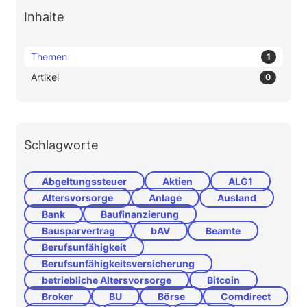
Inhalte
Themen
1
Artikel
0
Schlagworte
Abgeltungssteuer
Aktien
ALG1
Altersvorsorge
Anlage
Ausland
Bank
Baufinanzierung
Bausparvertrag
bAV
Beamte
Berufsunfähigkeit
Berufsunfähigkeitsversicherung
betriebliche Altersvorsorge
Bitcoin
Broker
BU
Börse
Comdirect