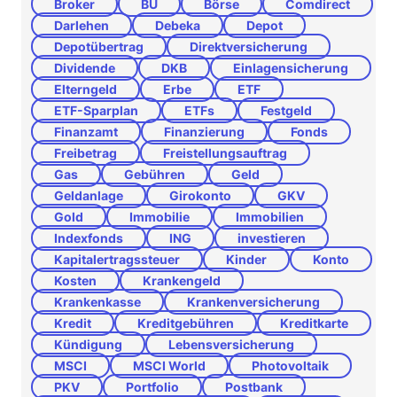
Broker
BU
Börse
Comdirect
Darlehen
Debeka
Depot
Depotübertrag
Direktversicherung
Dividende
DKB
Einlagensicherung
Elterngeld
Erbe
ETF
ETF-Sparplan
ETFs
Festgeld
Finanzamt
Finanzierung
Fonds
Freibetrag
Freistellungsauftrag
Gas
Gebühren
Geld
Geldanlage
Girokonto
GKV
Gold
Immobilie
Immobilien
Indexfonds
ING
investieren
Kapitalertragssteuer
Kinder
Konto
Kosten
Krankengeld
Krankenkasse
Krankenversicherung
Kredit
Kreditgebühren
Kreditkarte
Kündigung
Lebensversicherung
MSCI
MSCI World
Photovoltaik
PKV
Portfolio
Postbank