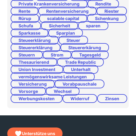
Private Krankenversicherung
Rendite
Rente
Rentenversicherung
Riester
Rürup
scalable capital
Schenkung
Schufa
Sicherheit
sparen
Sparkasse
Sparplan
Steueerklärung
Steuer
Steuererklärung
Steuererkärung
Steuern
Strom
Tagesgeld
Thesaurierend
Trade Republic
Union Investment
Unterhalt
vermögenswirksame Leistungen
Versicherung
Vorabpauschale
Vorsorge
Wechsel
Werbungskosten
Widerruf
Zinsen
Unterstütze uns