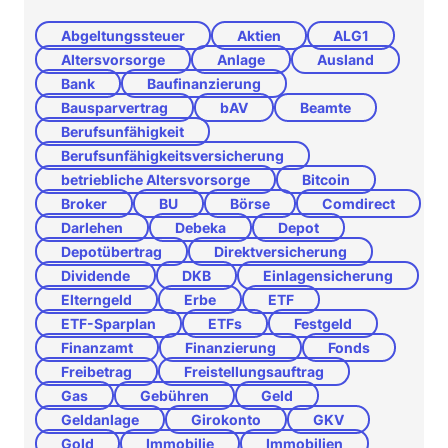
Abgeltungssteuer
Aktien
ALG1
Altersvorsorge
Anlage
Ausland
Bank
Baufinanzierung
Bausparvertrag
bAV
Beamte
Berufsunfähigkeit
Berufsunfähigkeitsversicherung
betriebliche Altersvorsorge
Bitcoin
Broker
BU
Börse
Comdirect
Darlehen
Debeka
Depot
Depotübertrag
Direktversicherung
Dividende
DKB
Einlagensicherung
Elterngeld
Erbe
ETF
ETF-Sparplan
ETFs
Festgeld
Finanzamt
Finanzierung
Fonds
Freibetrag
Freistellungsauftrag
Gas
Gebühren
Geld
Geldanlage
Girokonto
GKV
Gold
Immobilie
Immobilien