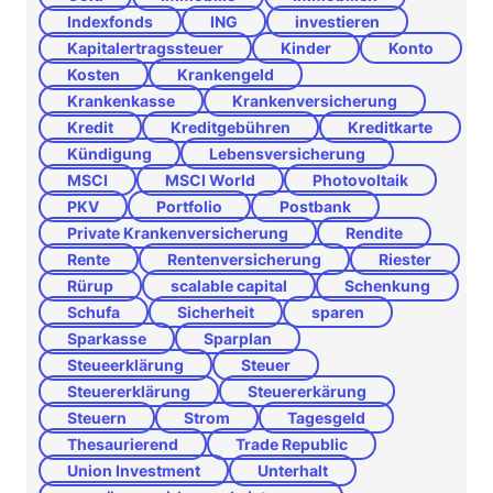
Indexfonds
ING
investieren
Kapitalertragssteuer
Kinder
Konto
Kosten
Krankengeld
Krankenkasse
Krankenversicherung
Kredit
Kreditgebühren
Kreditkarte
Kündigung
Lebensversicherung
MSCI
MSCI World
Photovoltaik
PKV
Portfolio
Postbank
Private Krankenversicherung
Rendite
Rente
Rentenversicherung
Riester
Rürup
scalable capital
Schenkung
Schufa
Sicherheit
sparen
Sparkasse
Sparplan
Steueerklärung
Steuer
Steuererklärung
Steuererkärung
Steuern
Strom
Tagesgeld
Thesaurierend
Trade Republic
Union Investment
Unterhalt