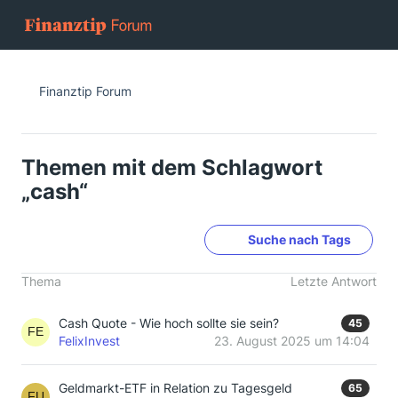
Finanztip Forum
Themen mit dem Schlagwort
„cash“
Suche nach Tags
Thema
Letzte Antwort
Cash Quote - Wie hoch sollte sie sein?
45
FelixInvest
23. August 2025 um 14:04
Geldmarkt-ETF in Relation zu Tagesgeld
65