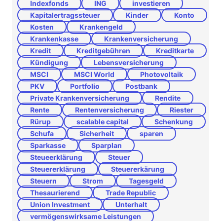
Indexfonds
ING
investieren
Kapitalertragssteuer
Kinder
Konto
Kosten
Krankengeld
Krankenkasse
Krankenversicherung
Kredit
Kreditgebühren
Kreditkarte
Kündigung
Lebensversicherung
MSCI
MSCI World
Photovoltaik
PKV
Portfolio
Postbank
Private Krankenversicherung
Rendite
Rente
Rentenversicherung
Riester
Rürup
scalable capital
Schenkung
Schufa
Sicherheit
sparen
Sparkasse
Sparplan
Steueerklärung
Steuer
Steuererklärung
Steuererkärung
Steuern
Strom
Tagesgeld
Thesaurierend
Trade Republic
Union Investment
Unterhalt
vermögenswirksame Leistungen