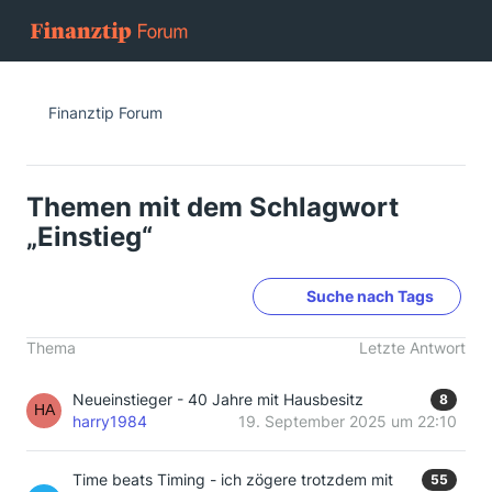
Finanztip Forum
Themen mit dem Schlagwort
„Einstieg“
Suche nach Tags
Thema
Letzte Antwort
Neueinstieger - 40 Jahre mit Hausbesitz
8
harry1984
19. September 2025 um 22:10
Time beats Timing - ich zögere trotzdem mit
55