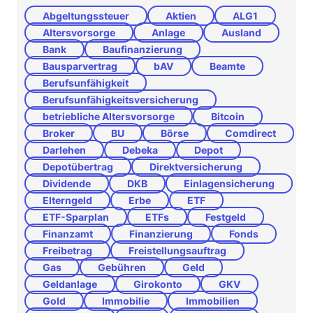
Abgeltungssteuer
Aktien
ALG1
Altersvorsorge
Anlage
Ausland
Bank
Baufinanzierung
Bausparvertrag
bAV
Beamte
Berufsunfähigkeit
Berufsunfähigkeitsversicherung
betriebliche Altersvorsorge
Bitcoin
Broker
BU
Börse
Comdirect
Darlehen
Debeka
Depot
Depotübertrag
Direktversicherung
Dividende
DKB
Einlagensicherung
Elterngeld
Erbe
ETF
ETF-Sparplan
ETFs
Festgeld
Finanzamt
Finanzierung
Fonds
Freibetrag
Freistellungsauftrag
Gas
Gebühren
Geld
Geldanlage
Girokonto
GKV
Gold
Immobilie
Immobilien