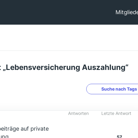
Mitglied
 „Lebensversicherung Auszahlung“
Suche nach Tags
Antworten
Letzte Antwort
iträge auf private
ung
57