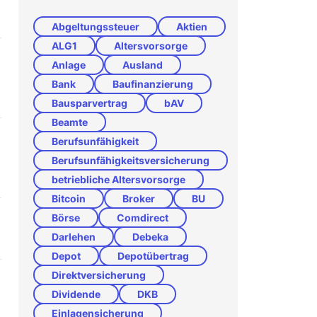
Abgeltungssteuer
Aktien
ALG1
Altersvorsorge
Anlage
Ausland
Bank
Baufinanzierung
Bausparvertrag
bAV
Beamte
Berufsunfähigkeit
Berufsunfähigkeitsversicherung
betriebliche Altersvorsorge
Bitcoin
Broker
BU
Börse
Comdirect
Darlehen
Debeka
Depot
Depotübertrag
Direktversicherung
Dividende
DKB
Einlagensicherung