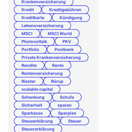
Krankenversicherung
Kredit
Kreditgebühren
Kreditkarte
Kündigung
Lebensversicherung
MSCI
MSCI World
Photovoltaik
PKV
Portfolio
Postbank
Private Krankenversicherung
Rendite
Rente
Rentenversicherung
Riester
Rürup
scalable capital
Schenkung
Schufa
Sicherheit
sparen
Sparkasse
Sparplan
Steueerklärung
Steuer
Steuererklärung