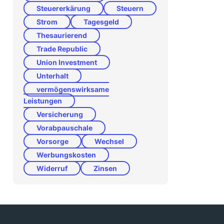
Steuererkärung
Steuern
Strom
Tagesgeld
Thesaurierend
Trade Republic
Union Investment
Unterhalt
vermögenswirksame
Leistungen
Versicherung
Vorabpauschale
Vorsorge
Wechsel
Werbungskosten
Widerruf
Zinsen