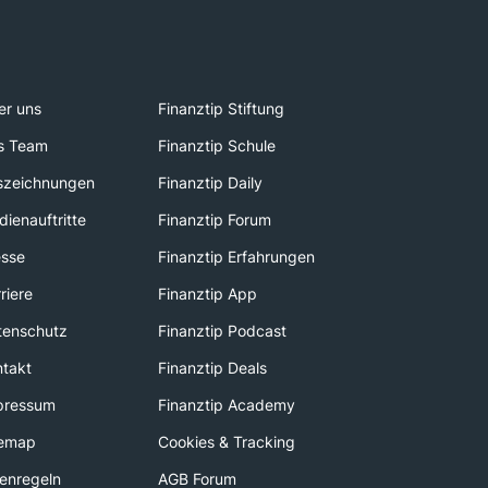
er uns
Finanztip Stiftung
s Team
Finanztip Schule
szeichnungen
Finanztip Daily
ienauftritte
Finanztip Forum
esse
Finanztip Erfahrungen
riere
Finanztip App
tenschutz
Finanztip Podcast
ntakt
Finanztip Deals
pressum
Finanztip Academy
temap
Cookies & Tracking
enregeln
AGB Forum