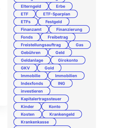
Elterngeld
Erbe
ETF
ETF-Sparplan
ETFs
Festgeld
Finanzamt
Finanzierung
Fonds
Freibetrag
Freistellungsauftrag
Gas
Gebühren
Geld
Geldanlage
Girokonto
GKV
Gold
Immobilie
Immobilien
Indexfonds
ING
investieren
Kapitalertragssteuer
Kinder
Konto
Kosten
Krankengeld
Krankenkasse