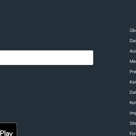
Üb
Da
Au
Med
Pr
Kar
Da
Ko
Im
Si
For