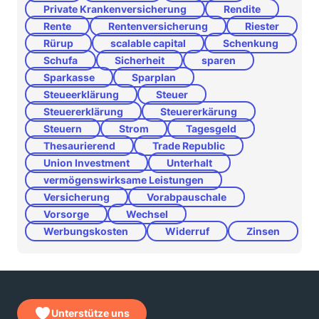
Private Krankenversicherung
Rendite
Rente
Rentenversicherung
Riester
Rürup
scalable capital
Schenkung
Schufa
Sicherheit
sparen
Sparkasse
Sparplan
Steueerklärung
Steuer
Steuererklärung
Steuererkärung
Steuern
Strom
Tagesgeld
Thesaurierend
Trade Republic
Union Investment
Unterhalt
vermögenswirksame Leistungen
Versicherung
Vorabpauschale
Vorsorge
Wechsel
Werbungskosten
Widerruf
Zinsen
Unterstütze uns