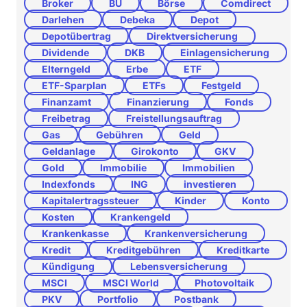
Broker
BU
Börse
Comdirect
Darlehen
Debeka
Depot
Depotübertrag
Direktversicherung
Dividende
DKB
Einlagensicherung
Elterngeld
Erbe
ETF
ETF-Sparplan
ETFs
Festgeld
Finanzamt
Finanzierung
Fonds
Freibetrag
Freistellungsauftrag
Gas
Gebühren
Geld
Geldanlage
Girokonto
GKV
Gold
Immobilie
Immobilien
Indexfonds
ING
investieren
Kapitalertragssteuer
Kinder
Konto
Kosten
Krankengeld
Krankenkasse
Krankenversicherung
Kredit
Kreditgebühren
Kreditkarte
Kündigung
Lebensversicherung
MSCI
MSCI World
Photovoltaik
PKV
Portfolio
Postbank