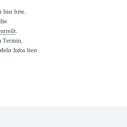
 bist bzw.
die
urteilt
.
n Termin,
ehr Infos liest