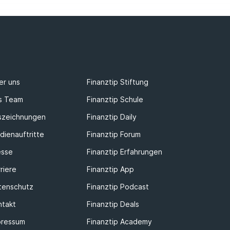
er uns
Finanztip Stiftung
s Team
Finanztip Schule
szeichnungen
Finanztip Daily
dienauftritte
Finanztip Forum
esse
Finanztip Erfahrungen
riere
Finanztip App
tenschutz
Finanztip Podcast
ntakt
Finanztip Deals
pressum
Finanztip Academy