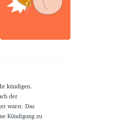
Erfahrungsportal
Expertengespräche
Academy
Finanzcoach
Über uns
ht kündigen.
ach der
er warst. Das
ine Kündigung zu