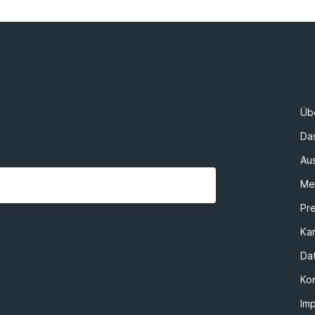
Üb
Da
Au
Me
Pr
Kar
Da
Ko
Im