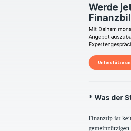
Werde jet
Finanzbi
Mit Deinem monatl
Angebot auszubau
Expertengespräch
Unterstütze un
* Was der S
Finanztip ist k
gemeinnützigen F