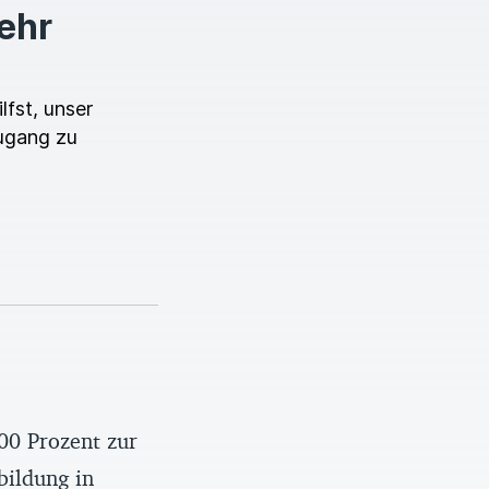
mehr
lfst, unser
ugang zu
00 Prozent zur
bildung in