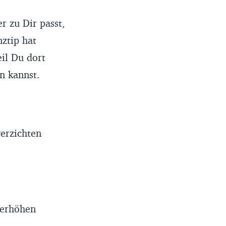
r zu Dir passt,
ztip hat
il Du dort
n kannst.
:
verzichten
g erhöhen