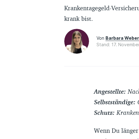
Krankentagegeld-Versicher
krank bist.
Von
Barbara Webe
Stand: 17. Novembe
Angestellte:
Nach
Selbstständige:
O
Schutz:
Krankent
Wenn Du länger 