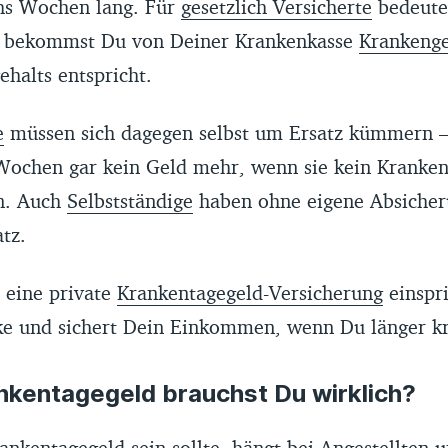
hs Wochen lang. Für
gesetzlich Versicherte
bedeutet
g bekommst Du von Deiner Krankenkasse
Krankenge
halts entspricht.
e
müssen sich dagegen selbst um Ersatz kümmern 
Wochen gar kein Geld mehr, wenn sie kein Kranken
n. Auch
Selbstständige
haben ohne eigene Absicher
tz.
 eine private
Krankentagegeld-Versicherung
einspri
cke und sichert Dein Einkommen, wenn Du länger kr
ankentagegeld brauchst Du wirklich?
ankentagegeld sein sollte, hängt bei Angestellten 