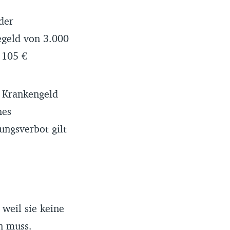
der
egeld von 3.000
 105 €
 Krankengeld
hes
ngsverbot gilt
weil sie keine
n muss.