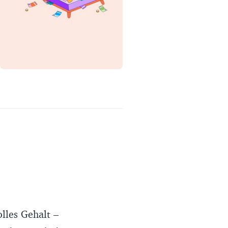
Erfahrungsportal
Expertengespräche
Academy
Finanzcoach
Über uns
lles Gehalt –