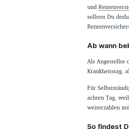
und
Rentenvers
solltest Du desh
Rentenversicher
Ab wann be
Als Angestellte 
Krankheitstag, a
Für Selbstständi
achten Tag, wei
weiterzahlen mü
So findest D