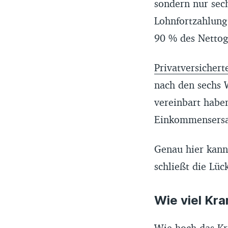
sondern nur sec
Lohnfortzahlun
90 % des Nettoge
Privatversichert
nach den sechs 
vereinbart habe
Einkommensersa
Genau hier kann
schließt die Lü
Wie viel Kr
Wie hoch das Kr