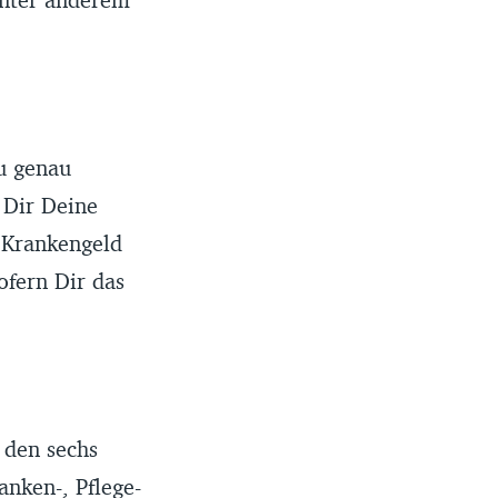
u genau
 Dir Deine
 Krankengeld
ofern Dir das
 den sechs
anken
-,
Pflege
-