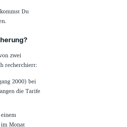
bekommst Du
en.
icherung?
 von zwei
ch recherchiert:
gang 2000) bei
angen die Tarife
t einem
€ im Monat