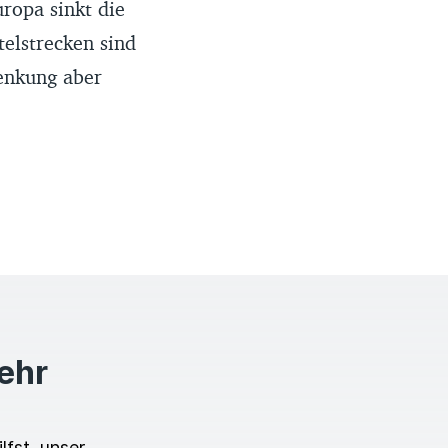
uropa sinkt die
telstrecken sind
Senkung aber
mehr
lfst, unser