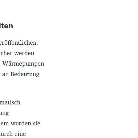
dten
öffentlichen.
icher werden
me, Wärmepumpen
t an Bedeutung
omatisch
zung
rdem wurden sie
durch eine