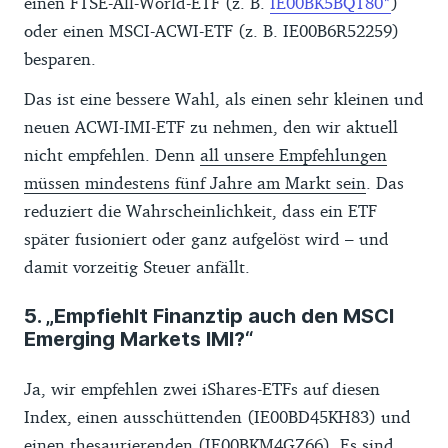
einen FTSE-All-World-ETF (z. B.
IE00BK5BQT80
)
oder einen MSCI-ACWI-ETF (z. B. IE00B6R52259)
besparen.
Das ist eine bessere Wahl, als einen sehr kleinen und
neuen ACWI-IMI-ETF zu nehmen, den wir aktuell
nicht empfehlen. Denn
all unsere Empfehlungen
müssen mindestens fünf Jahre am Markt sein
. Das
reduziert die Wahrscheinlichkeit, dass ein ETF
später fusioniert oder ganz aufgelöst wird – und
damit vorzeitig Steuer anfällt.
5. „Empfiehlt Finanztip auch den MSCI
Emerging Markets IMI?“
Ja, wir empfehlen zwei iShares-ETFs auf diesen
Index, einen ausschüttenden (IE00BD45KH83) und
einen thesaurierenden (IE00BKM4GZ66). Es sind