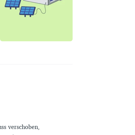
Erfahrungsportal
Expertengespräche
Academy
Finanzcoach
Über uns
uss verschoben,