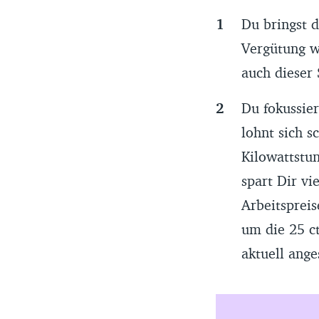
Du bringst d
Vergütung wi
auch dieser 
Du fokussier
lohnt sich s
Kilowattstu
spart Dir vi
Arbeitsprei
um die 25 c
aktuell ang