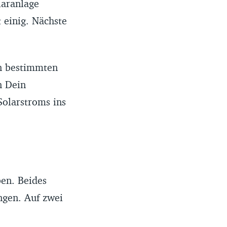
laranlage
t einig. Nächste
in bestimmten
n Dein
Solarstroms ins
ben. Beides
ngen. Auf zwei