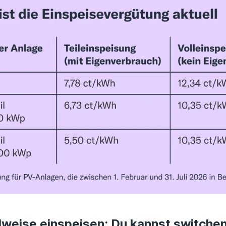
ilweise einspeisen: Du kannst switche