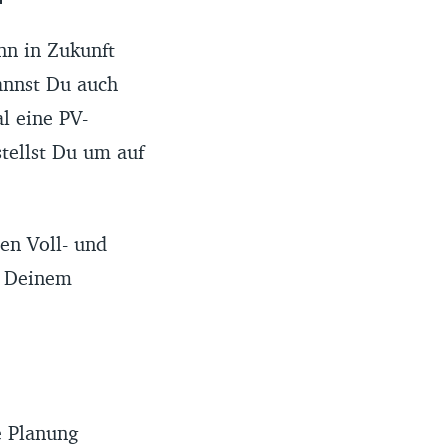
nn in Zukunft
annst Du auch
l eine PV-
stellst Du um auf
en Voll- und
r Deinem
te Planung