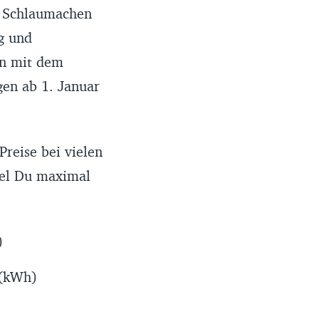
n Schlaumachen
g und
ann mit dem
gen ab 1. Januar
Preise bei vielen
viel Du maximal
)
 (kWh)