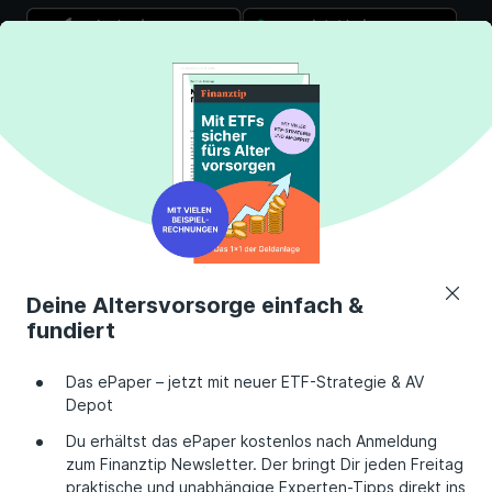
Über uns
Finanztip Stiftung
Deine Altersvorsorge einfach &
fundiert
Das Team
Finanztip Schule
Auszeichnungen
Finanztip Daily
Das ePaper – jetzt mit neuer ETF-Strategie & AV
Medienauftritte
Finanztip Forum
Depot
Presse
Finanztip Erfahrungen
Du erhältst das ePaper kostenlos nach Anmeldung
zum Finanztip Newsletter. Der bringt Dir jeden Freitag
Karriere
Finanztip App
praktische und unabhängige Experten-Tipps direkt ins