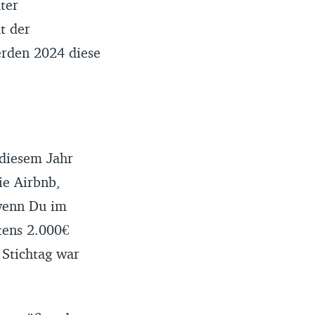
ter
t der
erden 2024 diese
n diesem Jahr
ie Airbnb,
wenn Du im
tens 2.000€
, Stichtag war