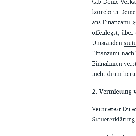
Gib Deine Verka
korrekt in Dein
ans Finanzamt g
offenlegst, über
Umständen
stuf
Finanzamt nachfr
Einnahmen verst
nicht drum her
2. Vermietung 
Vermietest Du e
Steuererklärung