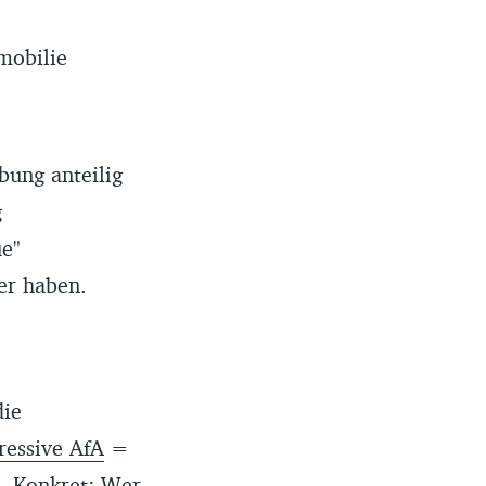
mobilie
bung anteilig
g
ue"
er haben.
die
ressive AfA
=
. Konkret: Wer