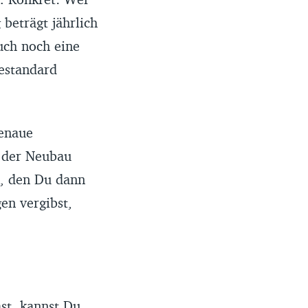
beträgt jährlich
uch noch eine
estandard
genaue
 der Neubau
n, den Du dann
en vergibst,
st, kannst Du