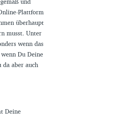
tsgemäß und
Online-Plattform
ahmen überhaupt
rn musst. Unter
onders wenn das
h, wenn Du Deine
 da aber auch
mt Deine