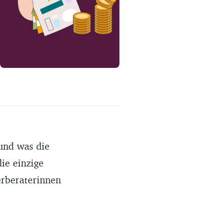
Erfahrungsportal
Expertengespräche
Academy
Finanzcoach
Über uns
und was die
ie einzige
erberaterinnen