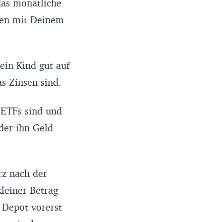
das monatliche
men mit Deinem
in Kind gut auf
s Zinsen sind.
 ETFs sind und
oder ihn Geld
rz nach der
kleiner Betrag
s Depot vorerst