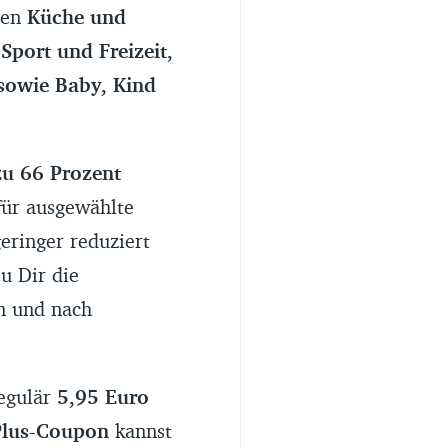
hen
Küche und
127,98 Euro
Sport und Freizeit,
sowie Baby, Kind
152,93
zu 66 Prozent
d 16 Prozent
für ausgewählte
eringer reduziert
u Dir die
en und nach
regulär
5,95 Euro
Plus-Coupon
kannst