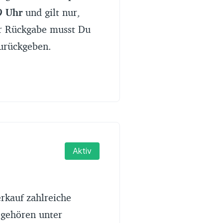
9 Uhr
und gilt nur,
ner Rückgabe musst Du
urückgeben.
,99 Euro
Aktiv
,99 Euro
egerät: 49,99 Euro
rkauf zahlreiche
 gehören unter