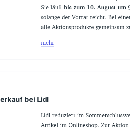
Sie läuft
bis zum 10. August um 
solange der Vorrat reicht. Bei ei
alle Aktionsprodukte gemeinsam z
mehr
Ugreen 35525B Powerbank: 72
Ugreen 35524B Powerbank: 54
rkauf bei Lidl
Ugreen Nexode Pro 100 W Lad
Lidl reduziert im Sommerschlussve
Artikel im Onlineshop. Zur Aktion