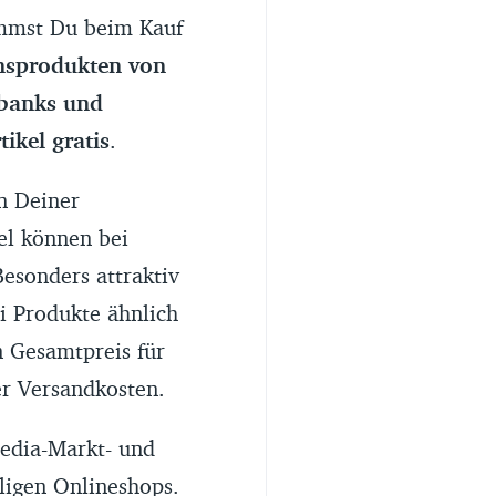
mmst Du beim Kauf
onsprodukten von
rbanks und
ikel gratis
.
n Deiner
el können bei
esonders attraktiv
i Produkte ähnlich
n Gesamtpreis für
er Versandkosten.
Media-Markt- und
ligen Onlineshops.