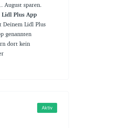
. August sparen.
r
Lidl Plus App
t Deinem Lidl Plus
pp genannten
rn dort kein
er
Aktiv