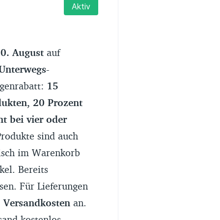
Aktiv
Erfahrungsportal
Expertengespräche
0. August
auf
Academy
Unterwegs-
ngenrabatt:
15
Finanzcoach
ukten, 20 Prozent
t bei vier oder
Über uns
Produkte sind auch
isch im Warenkorb
kel. Bereits
ssen. Für Lieferungen
o Versandkosten
an.
sand kostenlos.