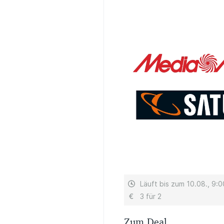
Läuft bis zum 10.08., 9:0
3 für 2
Zum Deal